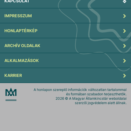
KAPCSOLAT
IMPRESSZUM
HONLAPTÉRKÉP
ARCHÍV OLDALAK
ALKALMAZÁSOK
KARRIER
A honlapon szereplő információk változatlan tartalommal
és formában szabadon terjeszthetők.
2026
© A Magyar Államkincstár weboldalai
szerzői jogvédelem alatt állnak.