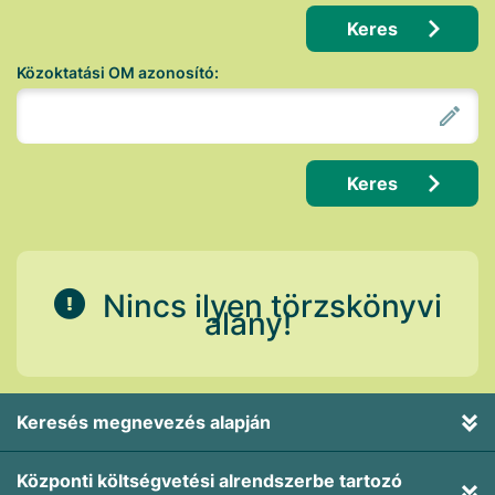
Keres
Közoktatási OM azonosító:
Keres
Nincs ilyen törzskönyvi
alany!
Keresés megnevezés alapján
Központi költségvetési alrendszerbe tartozó