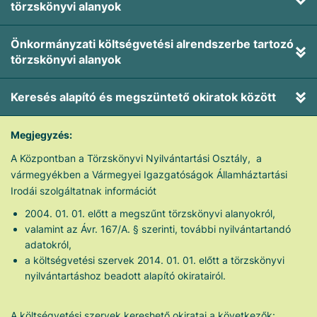
törzskönyvi alanyok
Önkormányzati költségvetési alrendszerbe tartozó
törzskönyvi alanyok
Keresés alapító és megszüntető okiratok között
Megjegyzés:
A Központban a Törzskönyvi Nyilvántartási Osztály, a
vármegyékben a Vármegyei Igazgatóságok Államháztartási
Irodái szolgáltatnak információt
2004. 01. 01. előtt a megszűnt törzskönyvi alanyokról,
valamint az Ávr. 167/A. § szerinti, további nyilvántartandó
adatokról,
a költségvetési szervek 2014. 01. 01. előtt a törzskönyvi
nyilvántartáshoz beadott alapító okiratairól.
A költségvetési szervek kereshető okiratai a következők: