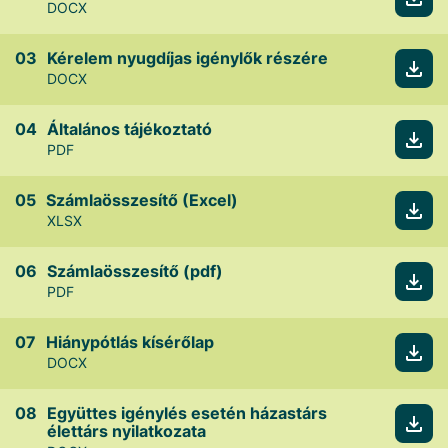
DOCX
Kérelem nyugdíjas igénylők részére
DOCX
Általános tájékoztató
PDF
Számlaösszesítő (Excel)
XLSX
Számlaösszesítő (pdf)
PDF
Hiánypótlás kísérőlap
DOCX
Együttes igénylés esetén házastárs
élettárs nyilatkozata