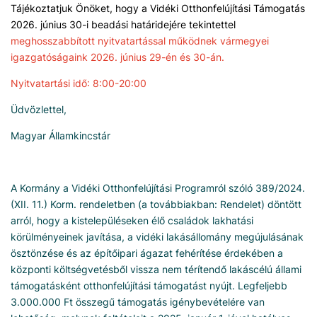
Tájékoztatjuk Önöket, hogy a Vidéki Otthonfelújítási Támogatás
2026. június 30-i beadási határidejére tekintettel
meghosszabbított nyitvatartással működnek vármegyei
igazgatóságaink 2026. június 29-én és 30-án.
Nyitvatartási idő: 8:00-20:00
Üdvözlettel,
Magyar Államkincstár
A Kormány a Vidéki Otthonfelújítási Programról szóló 389/2024.
(XII. 11.) Korm. rendeletben (a továbbiakban: Rendelet) döntött
arról, hogy a kistelepüléseken élő családok lakhatási
körülményeinek javítása, a vidéki lakásállomány megújulásának
ösztönzése és az építőipari ágazat fehérítése érdekében a
központi költségvetésből vissza nem térítendő lakáscélú állami
támogatásként otthonfelújítási támogatást nyújt. Legfeljebb
3.000.000 Ft összegű támogatás igénybevételére van