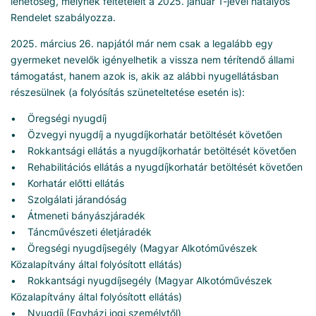
lehetőség, melynek feltételeit a 2025. január 1-jével hatályos
Rendelet szabályozza.
2025. március 26. napjától már nem csak a legalább egy
gyermeket nevelők igényelhetik a vissza nem térítendő állami
támogatást, hanem azok is, akik az alábbi nyugellátásban
részesülnek (a folyósítás szüneteltetése esetén is):
• Öregségi nyugdíj
• Özvegyi nyugdíj a nyugdíjkorhatár betöltését követően
• Rokkantsági ellátás a nyugdíjkorhatár betöltését követően
• Rehabilitációs ellátás a nyugdíjkorhatár betöltését követően
• Korhatár előtti ellátás
• Szolgálati járandóság
• Átmeneti bányászjáradék
• Táncművészeti életjáradék
• Öregségi nyugdíjsegély (Magyar Alkotóművészek
Közalapítvány által folyósított ellátás)
• Rokkantsági nyugdíjsegély (Magyar Alkotóművészek
Közalapítvány által folyósított ellátás)
• Nyugdíj (Egyházi jogi személytől)