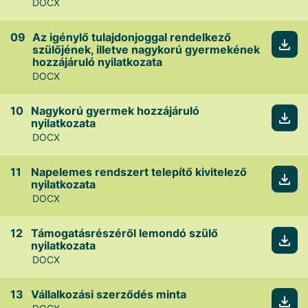
DOCX
Az igénylő tulajdonjoggal rendelkező
szülőjének, illetve nagykorú gyermekének
hozzájáruló nyilatkozata
DOCX
Nagykorú gyermek hozzájáruló
nyilatkozata
DOCX
Napelemes rendszert telepítő kivitelező
nyilatkozata
DOCX
Támogatásrészéről lemondó szülő
nyilatkozata
DOCX
Vállalkozási szerződés minta