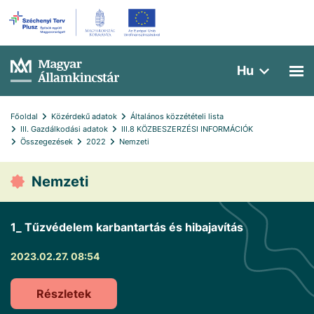
Hu
Főoldal
Közérdekű adatok
Általános közzétételi lista
III. Gazdálkodási adatok
III.8 KÖZBESZERZÉSI INFORMÁCIÓK
Összegezések
2022
Nemzeti
Nemzeti
1_ Tűzvédelem karbantartás és hibajavítás
2023.02.27. 08:54
Részletek