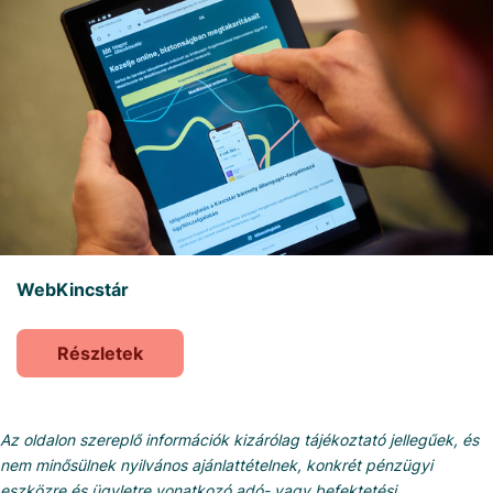
WebKincstár
Részletek
Az oldalon szereplő információk kizárólag tájékoztató jellegűek, és
nem minősülnek nyilvános ajánlattételnek, konkrét pénzügyi
eszközre és ügyletre vonatkozó adó- vagy befektetési