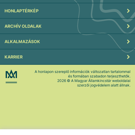
HONLAPTÉRKÉP
ARCHÍV OLDALAK
ALKALMAZÁSOK
KARRIER
A honlapon szereplő információk változatlan tartalommal
és formában szabadon terjeszthetők.
2026
© A Magyar Államkincstár weboldalai
szerzői jogvédelem alatt állnak.