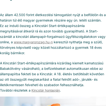
Az állam 42.500 forint életkezdési támogatást nyújt a belföldön és a
határon túl élő magyar gyermekek részére egy ún. letéti számlán.
Ez az induló összeg a Kincstári Start-értékpapírszámla
megnyitásával átkerül rá és azon tovább gyarapítható. A Start-
számlát a kincstári állampapír-forgalmazó ügyfélszolgálatokon vagy
online, a
www.magyarorszag.hu-n
keresztül nyithatja meg a szülő,
törvényes képviselő vagy közeli hozzátartozó a gyermek 18 éves
koráig bármikor.
A Kincstári Start-értékpapírszámlára kizárólag kiemelt kamatozású
Babakötvény vásárolható, a befizetéseket automatikusan ebbe az
állampapírba fekteti be a Kincstár. A 18. életév betöltését követően
az ott összegyűlt megtakarítást a fiatal felnőtt adó-, járulék- és
illetékmentesen felveheti és szabadon felhasználhatja.
További részletek a
Kincstár honlapján
.