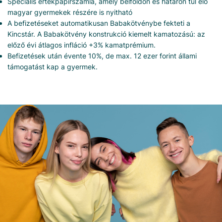
Speciális értékpapírszámla, amely belföldön és határon túl élő
magyar gyermekek részére is nyitható
A befizetéseket automatikusan Babakötvénybe fekteti a
Kincstár. A Babakötvény konstrukció kiemelt kamatozású: az
előző évi átlagos infláció +3% kamatprémium.
Befizetések után évente 10%, de max. 12 ezer forint állami
támogatást kap a gyermek.