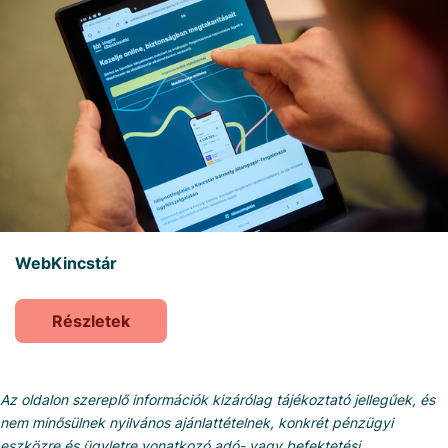
WebKincstár
Részletek
Az oldalon szereplő információk kizárólag tájékoztató jellegűek, és
nem minősülnek nyilvános ajánlattételnek, konkrét pénzügyi
eszközre és ügyletre vonatkozó adó- vagy befektetési