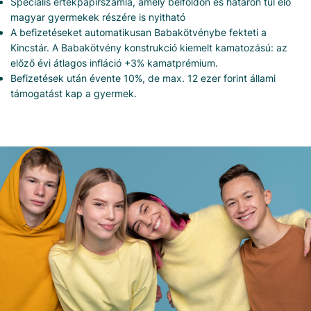
Speciális értékpapírszámla, amely belföldön és határon túl élő
magyar gyermekek részére is nyitható
A befizetéseket automatikusan Babakötvénybe fekteti a
Kincstár. A Babakötvény konstrukció kiemelt kamatozású: az
előző évi átlagos infláció +3% kamatprémium.
Befizetések után évente 10%, de max. 12 ezer forint állami
támogatást kap a gyermek.