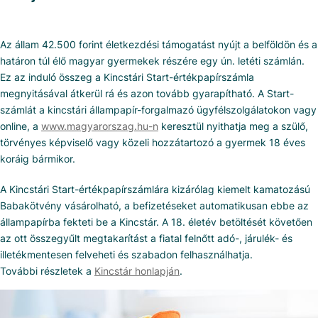
Az állam 42.500 forint életkezdési támogatást nyújt a belföldön és a
határon túl élő magyar gyermekek részére egy ún. letéti számlán.
Ez az induló összeg a Kincstári Start-értékpapírszámla
megnyitásával átkerül rá és azon tovább gyarapítható. A Start-
számlát a kincstári állampapír-forgalmazó ügyfélszolgálatokon vagy
online, a
www.magyarorszag.hu-n
keresztül nyithatja meg a szülő,
törvényes képviselő vagy közeli hozzátartozó a gyermek 18 éves
koráig bármikor.
A Kincstári Start-értékpapírszámlára kizárólag kiemelt kamatozású
Babakötvény vásárolható, a befizetéseket automatikusan ebbe az
állampapírba fekteti be a Kincstár. A 18. életév betöltését követően
az ott összegyűlt megtakarítást a fiatal felnőtt adó-, járulék- és
illetékmentesen felveheti és szabadon felhasználhatja.
További részletek a
Kincstár honlapján
.