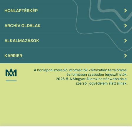
HONLAPTÉRKÉP
ARCHÍV OLDALAK
ALKALMAZÁSOK
KARRIER
A honlapon szereplő információk változatlan tartalommal
és formában szabadon terjeszthetők.
2026
© A Magyar Államkincstár weboldalai
szerzői jogvédelem alatt állnak.