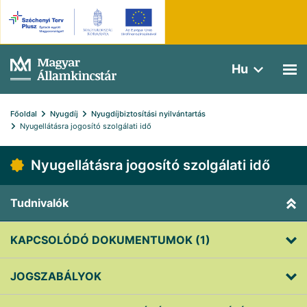
Hu
Főoldal
Nyugdíj
Nyugdíjbiztosítási nyilvántartás
Nyugellátásra jogosító szolgálati idő
Nyugellátásra jogosító szolgálati idő
Tudnivalók
KAPCSOLÓDÓ DOKUMENTUMOK (1)
JOGSZABÁLYOK