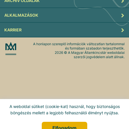
ARCHÍV OLDALAK
ALKALMAZÁSOK
KARRIER
A honlapon szereplő információk változatlan tartalommal
és formában szabadon terjeszthetők.
2026
© A Magyar Államkincstár weboldalai
szerzői jogvédelem alatt állnak.
A weboldal sütiket (cookie-kat) használ, hogy biztonságos
böngészés mellett a legjobb felhasználói élményt nyújtsa.
Elfogadom