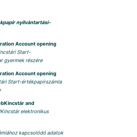
kpapír nyilvántartási-
stration Account opening
ncstári Start-
ar gyermek részére
stration Account opening
ári Start-értékpapírszámla
e
ebKincstár and
Kincstár elektronikus
ámlához kapcsolódó adatok