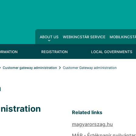
ABOUT US
WEBKINCSTÁR SERVICE
MOBILKINCSTÁ
ORMATION
REGISTRATION
LOCAL GOVERNMENTS
Customer gateway administration
Customer Gateway administration
n
istration
Related links
magyarorszag.hu
MÁP - Értékpapír nyilvánta