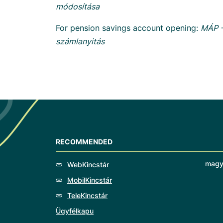
módosítása
For pension savings account opening:
MÁP -
számlanyitás
RECOMMENDED
magy
WebKincstár
MobilKincstár
TeleKincstár
Ügyfélkapu