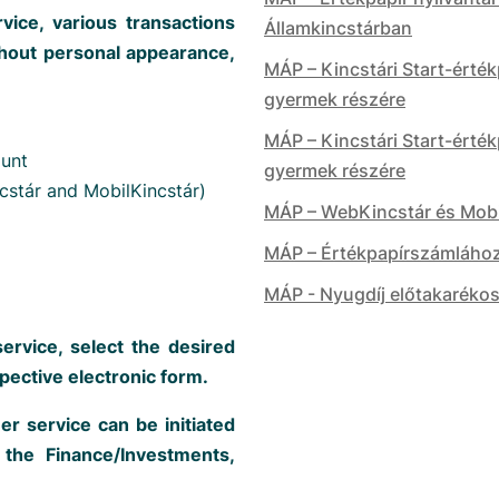
ice, various transactions
Államkincstárban
thout personal appearance,
MÁP – Kincstári Start-érté
gyermek részére
MÁP – Kincstári Start-érté
ount
gyermek részére
cstár and MobilKincstár)
MÁP – WebKincstár és Mobil
MÁP – Értékpapírszámláho
MÁP - Nyugdíj előtakaréko
ervice, select the desired
spective electronic form.
 service can be initiated
the Finance/Investments,