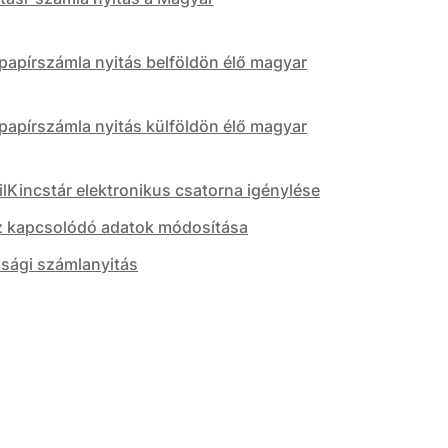
kpapírszámla nyitás belföldön élő magyar
kpapírszámla nyitás külföldön élő magyar
Kincstár elektronikus csatorna igénylése
z kapcsolódó adatok módosítása
ssági számlanyitás