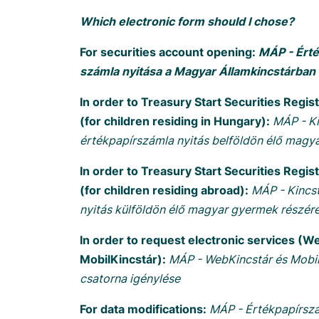
Which electronic form should I chose?
For securities account opening:
MÁP - Érté
számla nyitása a Magyar Államkincstárban
In order to Treasury Start Securities Regi
(for children residing in Hungary):
MÁP - Ki
értékpapírszámla nyitás belföldön élő magy
In order to Treasury Start Securities Regi
(for children residing abroad):
MÁP - Kincst
nyitás külföldön élő magyar gyermek részér
In order to request electronic services (W
MobilKincstár):
MÁP - WebKincstár és Mobil
csatorna igénylése
For data modifications:
MÁP - Értékpapírsz