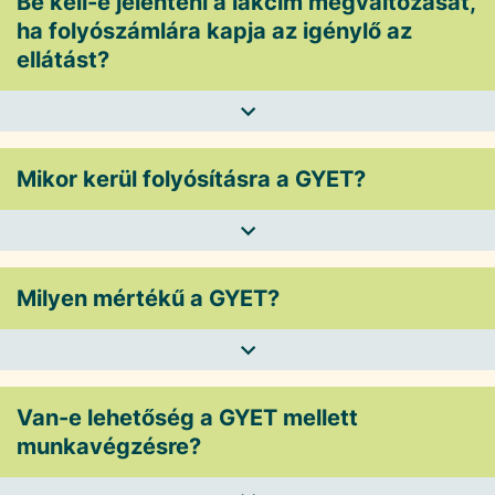
Be kell-e jelenteni a lakcím megváltozását,
ha folyószámlára kapja az igénylő az
ellátást?
Mikor kerül folyósításra a GYET?
Milyen mértékű a GYET?
Van-e lehetőség a GYET mellett
munkavégzésre?