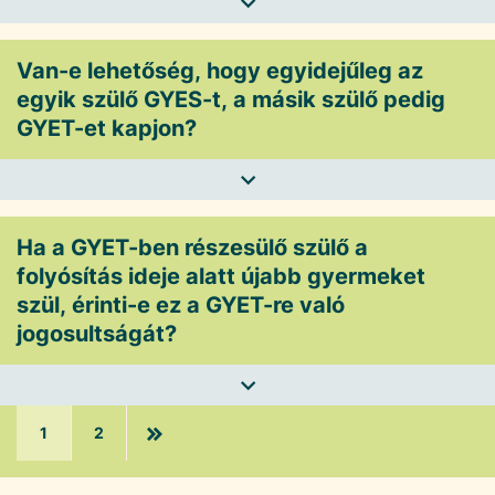
Van-e lehetőség, hogy egyidejűleg az
egyik szülő GYES-t, a másik szülő pedig
GYET-et kapjon?
Ha a GYET-ben részesülő szülő a
folyósítás ideje alatt újabb gyermeket
szül, érinti-e ez a GYET-re való
jogosultságát?
1
2