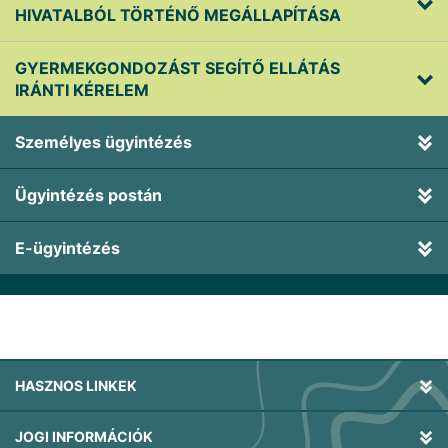
HIVATALBÓL TÖRTÉNŐ MEGÁLLAPÍTÁSA
GYERMEKGONDOZÁST SEGÍTŐ ELLÁTÁS
IRÁNTI KÉRELEM
Személyes ügyintézés
Ügyintézés postán
E-ügyintézés
HASZNOS LINKEK
JOGI INFORMÁCIÓK