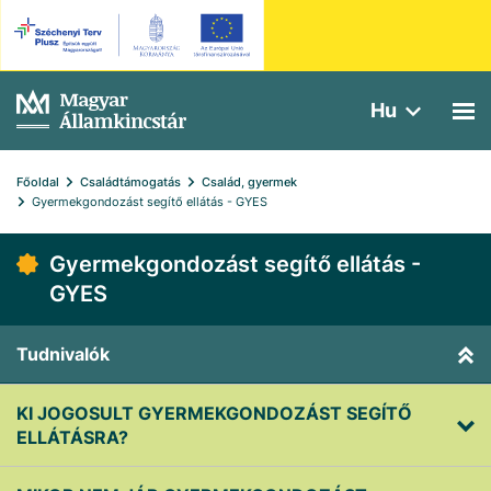
Hu
Főoldal
Családtámogatás
Család, gyermek
Gyermekgondozást segítő ellátás - GYES
Gyermekgondozást segítő ellátás -
GYES
Tudnivalók
KI JOGOSULT GYERMEKGONDOZÁST SEGÍTŐ
ELLÁTÁSRA?