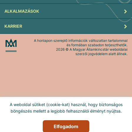
ALKALMAZÁSOK
KARRIER
A honlapon szereplő információk változatlan tartalommal
és formában szabadon terjeszthetők.
2026
© A Magyar Államkincstár weboldalai
szerzői jogvédelem alatt állnak.
A weboldal sütiket (cookie-kat) használ, hogy biztonságos
böngészés mellett a legjobb felhasználói élményt nyújtsa.
Elfogadom