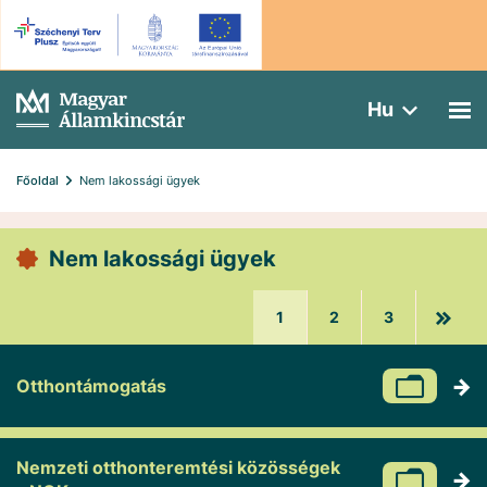
Hu
Főoldal
Nem lakossági ügyek
Nem lakossági ügyek
1
2
3
Otthontámogatás
Nemzeti otthonteremtési közösségek