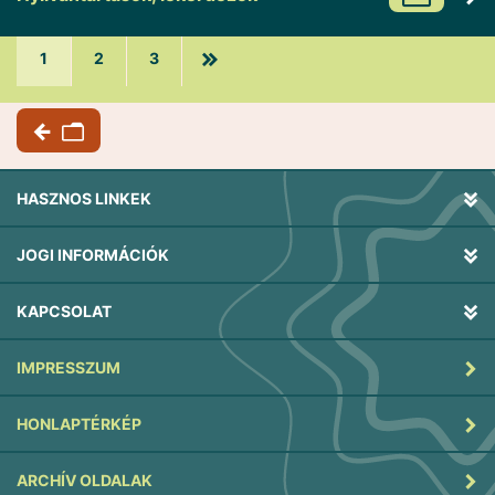
1
2
3
HASZNOS LINKEK
JOGI INFORMÁCIÓK
KAPCSOLAT
IMPRESSZUM
HONLAPTÉRKÉP
ARCHÍV OLDALAK