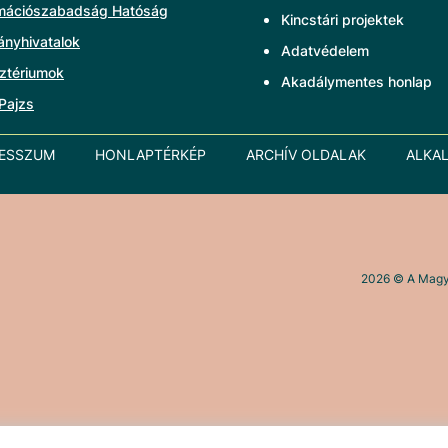
rmációszabadság Hatóság
Kincstári projektek
ányhivatalok
Adatvédelem
ztériumok
Akadálymentes honlap
Pajzs
RESSZUM
HONLAPTÉRKÉP
ARCHÍV OLDALAK
ALKA
2026
© A Magya