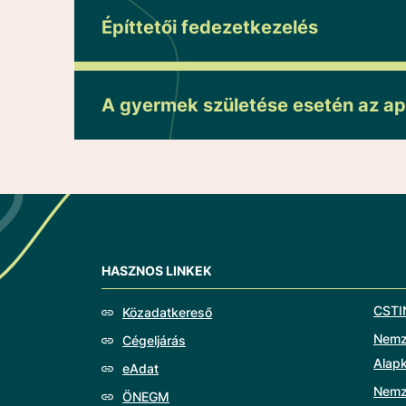
Építtetői fedezetkezelés
A gyermek születése esetén az ap
HASZNOS LINKEK
CSTI
Közadatkereső
Nemze
Cégeljárás
Alap
eAdat
Nemz
ÖNEGM