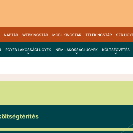
NAPTÁR
WEBKINCSTÁR
MOBILKINCSTÁR
TELEKINCSTÁR
SZR ÜGY
J
EGYÉB LAKOSSÁGI ÜGYEK
NEM LAKOSSÁGI ÜGYEK
KÖLTSÉGVETÉS
költségtérítés