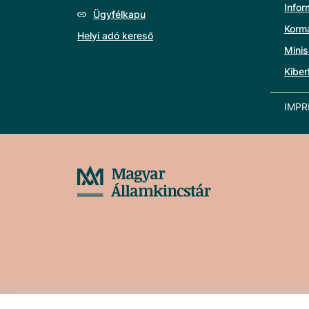
Info
Ügyfélkapu
Korm
Helyi adó kereső
Minis
Kiber
IMP