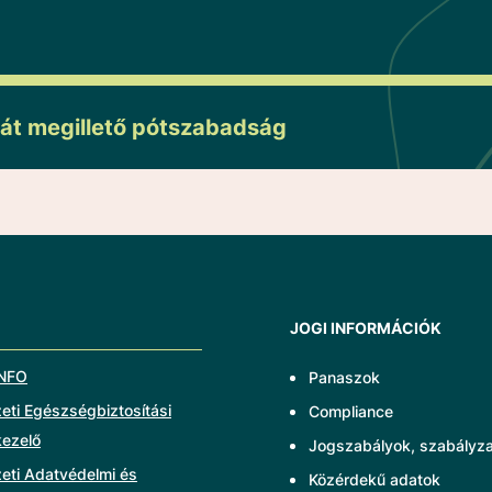
át megillető pótszabadság
JOGI INFORMÁCIÓK
NFO
Panaszok
ti Egészségbiztosítási
Compliance
kezelő
Jogszabályok, szabályz
eti Adatvédelmi és
Közérdekű adatok