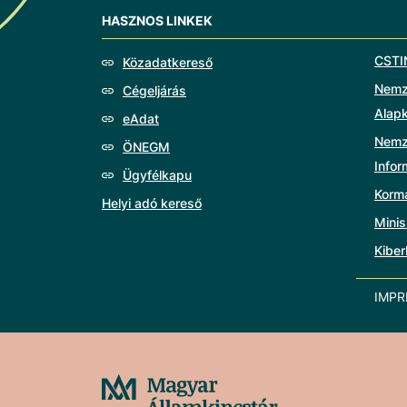
HASZNOS LINKEK
CSTI
Közadatkereső
Nemze
Cégeljárás
Alap
eAdat
Nemz
ÖNEGM
Info
Ügyfélkapu
Korm
Helyi adó kereső
Minis
Kiber
IMP