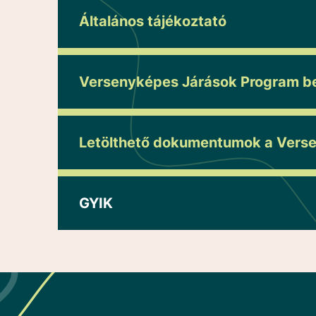
Általános tájékoztató
Versenyképes Járások Program ben
Letölthető dokumentumok a Vers
GYIK