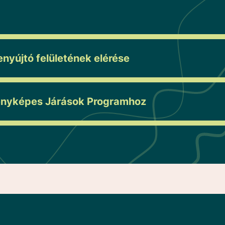
yújtó felületének elérése
enyképes Járások Programhoz