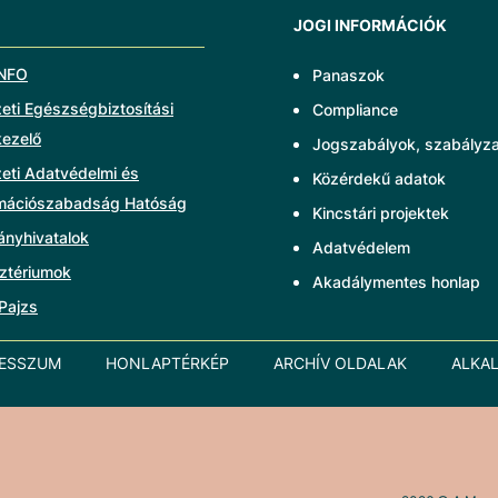
JOGI INFORMÁCIÓK
NFO
Panaszok
ti Egészségbiztosítási
Compliance
kezelő
Jogszabályok, szabályz
eti Adatvédelmi és
Közérdekű adatok
rmációszabadság Hatóság
Kincstári projektek
ányhivatalok
Adatvédelem
ztériumok
Akadálymentes honlap
Pajzs
RESSZUM
HONLAPTÉRKÉP
ARCHÍV OLDALAK
ALKA