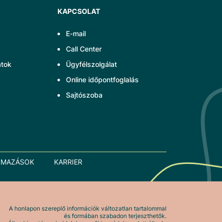
KAPCSOLAT
E-mail
Call Center
atok
Ügyfélszolgálat
Online időpontfoglalás
Sajtószoba
LMAZÁSOK
KARRIER
A honlapon szereplő információk változatlan tartalommal
és formában szabadon terjeszthetők.