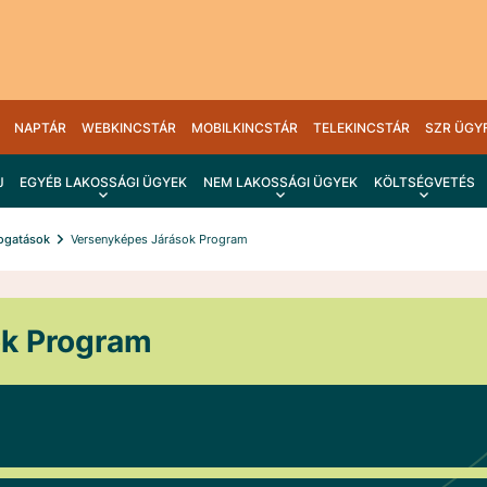
NAPTÁR
WEBKINCSTÁR
MOBILKINCSTÁR
TELEKINCSTÁR
SZR ÜGY
J
EGYÉB LAKOSSÁGI ÜGYEK
NEM LAKOSSÁGI ÜGYEK
KÖLTSÉGVETÉS
ogatások
Versenyképes Járások Program
ok Program