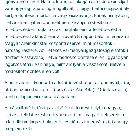
igénybevételével. Ha a fellebbezés alapján az első fokon eljárt
vármegyei igazgatóság megállapítja, hogy döntése jogszabályt
sért, a döntését módosítja vagy visszavonja. Ennek hiányában,
illetve amennyiben döntését nem kívánja módosítani a
fellebbezésben foglaltaknak megfelelően, a fellebbezést a
fellebbezési határidő lejártát követő 8 napon belül felterjeszti a
Magyar Államkincstár központi szerve, mint másodfokú
hatóság részére. Az illetékes vármegyei igazgatóság elsőfokú
döntést visszavonó, illetve módosító döntése ellen ugyanolyan
jogorvoslatnak van helye, mint amilyen a visszavont, illetve a
módosított döntés ellen volt.
Amennyiben a Fenntartó a fellebbezést papír alapon nyújtja be,
abban az esetben a fellebbezés az Ákr. 46. § (1) bekezdés a)
pontja alapján visszautasításra kerül.
A másodfokú hatóság az első fokú döntést helybenhagyja,
illetve a fellebbezésben hivatkozott jog- vagy érdeksérelem
miatt, illetve jogszabálysértés esetén azt megváltoztatja vagy
megsemmisíti.