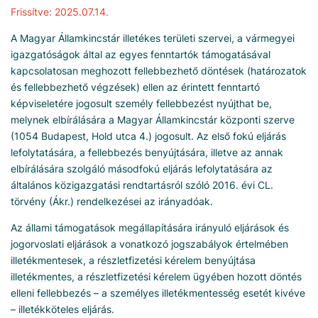
Frissítve: 2025.07.14.
A Magyar Államkincstár illetékes területi szervei, a vármegyei
igazgatóságok által az egyes fenntartók támogatásával
kapcsolatosan meghozott fellebbezhető döntések (határozatok
és fellebbezhető végzések) ellen az érintett fenntartó
képviseletére jogosult személy fellebbezést nyújthat be,
melynek elbírálására a Magyar Államkincstár központi szerve
(1054 Budapest, Hold utca 4.) jogosult. Az első fokú eljárás
lefolytatására, a fellebbezés benyújtására, illetve az annak
elbírálására szolgáló másodfokú eljárás lefolytatására az
általános közigazgatási rendtartásról szóló 2016. évi CL.
törvény (Ákr.) rendelkezései az irányadóak.
Az állami támogatások megállapítására irányuló eljárások és
jogorvoslati eljárások a vonatkozó jogszabályok értelmében
illetékmentesek, a részletfizetési kérelem benyújtása
illetékmentes, a részletfizetési kérelem ügyében hozott döntés
elleni fellebbezés – a személyes illetékmentesség esetét kivéve
– illetékköteles eljárás.