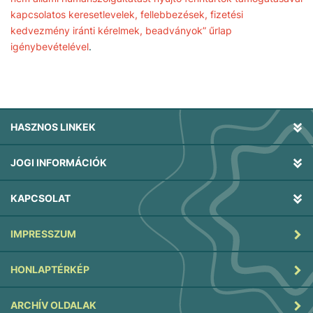
kapcsolatos keresetlevelek, fellebbezések, fizetési
kedvezmény iránti kérelmek, beadványok” űrlap
igénybevételével
.
HASZNOS LINKEK
JOGI INFORMÁCIÓK
KAPCSOLAT
IMPRESSZUM
HONLAPTÉRKÉP
ARCHÍV OLDALAK