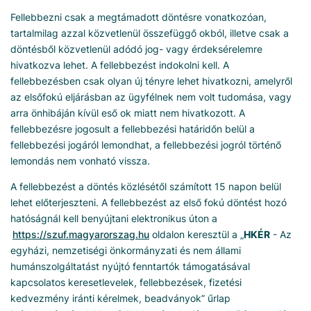
Fellebbezni csak a megtámadott döntésre vonatkozóan,
tartalmilag azzal közvetlenül összefüggő okból, illetve csak a
döntésből közvetlenül adódó jog- vagy érdeksérelemre
hivatkozva lehet. A fellebbezést indokolni kell. A
fellebbezésben csak olyan új tényre lehet hivatkozni, amelyről
az elsőfokú eljárásban az ügyfélnek nem volt tudomása, vagy
arra önhibáján kívül eső ok miatt nem hivatkozott. A
fellebbezésre jogosult a fellebbezési határidőn belül a
fellebbezési jogáról lemondhat, a fellebbezési jogról történő
lemondás nem vonható vissza.
A fellebbezést a döntés közlésétől számított 15 napon belül
lehet előterjeszteni. A fellebbezést az első fokú döntést hozó
hatóságnál kell benyújtani elektronikus úton a
https://szuf.magyarorszag.hu
oldalon keresztül a „
HKÉR
- Az
egyházi, nemzetiségi önkormányzati és nem állami
humánszolgáltatást nyújtó fenntartók támogatásával
kapcsolatos keresetlevelek, fellebbezések, fizetési
kedvezmény iránti kérelmek, beadványok” űrlap