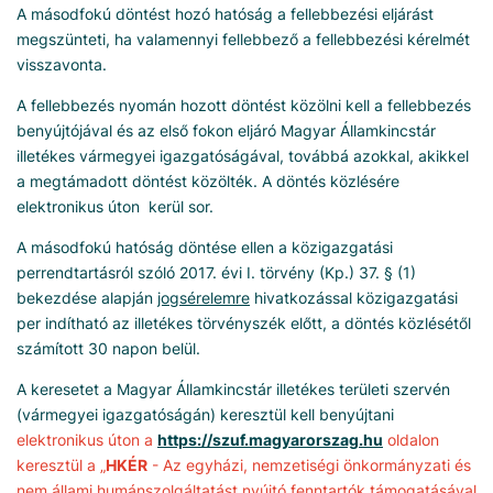
A másodfokú döntést hozó hatóság a fellebbezési eljárást
megszünteti, ha valamennyi fellebbező a fellebbezési kérelmét
visszavonta.
A fellebbezés nyomán hozott döntést közölni kell a fellebbezés
benyújtójával és az első fokon eljáró Magyar Államkincstár
illetékes vármegyei igazgatóságával, továbbá azokkal, akikkel
a megtámadott döntést közölték. A döntés közlésére
elektronikus úton kerül sor.
A másodfokú hatóság döntése ellen a közigazgatási
perrendtartásról szóló 2017. évi I. törvény (Kp.) 37. § (1)
bekezdése alapján
jogsérelemre
hivatkozással közigazgatási
per indítható az illetékes törvényszék előtt, a döntés közlésétől
számított 30 napon belül.
A keresetet a Magyar Államkincstár illetékes területi szervén
(vármegyei igazgatóságán) keresztül kell benyújtani
elektronikus úton a
https://szuf.magyarorszag.hu
oldalon
keresztül a „
HKÉR
- Az egyházi, nemzetiségi önkormányzati és
nem állami humánszolgáltatást nyújtó fenntartók támogatásával