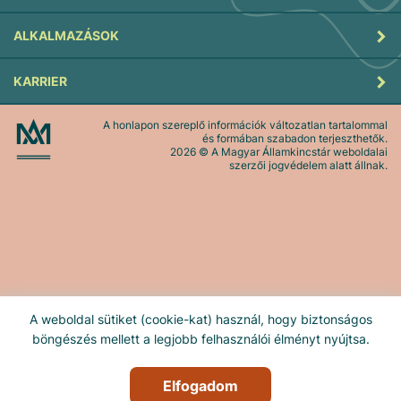
ALKALMAZÁSOK
KARRIER
A honlapon szereplő információk változatlan tartalommal
és formában szabadon terjeszthetők.
2026
© A Magyar Államkincstár weboldalai
szerzői jogvédelem alatt állnak.
A weboldal sütiket (cookie-kat) használ, hogy biztonságos
böngészés mellett a legjobb felhasználói élményt nyújtsa.
Elfogadom