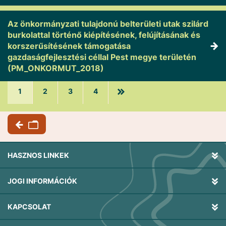
Az önkormányzati tulajdonú belterületi utak szilárd
burkolattal történő kiépítésének, felújításának és
korszerűsítésének támogatása
gazdaságfejlesztési céllal Pest megye területén
(PM_ONKORMUT_2018)
1
2
3
4
HASZNOS LINKEK
JOGI INFORMÁCIÓK
KAPCSOLAT