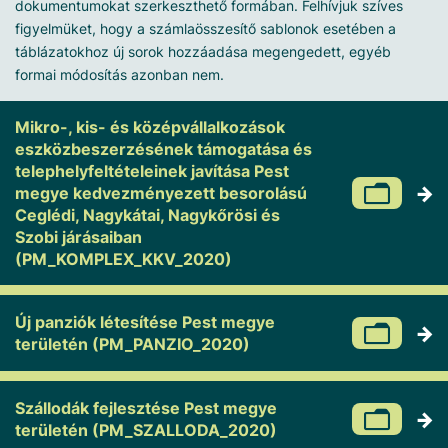
dokumentumokat szerkeszthető formában. Felhívjuk szíves
figyelmüket, hogy a számlaösszesítő sablonok esetében a
táblázatokhoz új sorok hozzáadása megengedett, egyéb
formai módosítás azonban nem.
Mikro-, kis- és középvállalkozások
eszközbeszerzésének támogatása és
telephelyfeltételeinek javítása Pest
megye kedvezményezett besorolású
Ceglédi, Nagykátai, Nagykőrösi és
Szobi járásaiban
(PM_KOMPLEX_KKV_2020)
Új panziók létesítése Pest megye
területén (PM_PANZIO_2020)
Szállodák fejlesztése Pest megye
területén (PM_SZALLODA_2020)