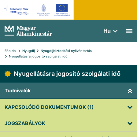
Hu
Főoldal
Nyugdíj
Nyugdíjbiztosítási nyilvántartás
Nyugellátásra jogosító szolgálati idő
Nyugellátásra jogosító szolgálati idő
Tudnivalók
KAPCSOLÓDÓ DOKUMENTUMOK (1)
JOGSZABÁLYOK