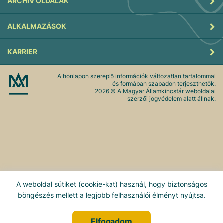
ARCHÍV OLDALAK
ALKALMAZÁSOK
KARRIER
A honlapon szereplő információk változatlan tartalommal
és formában szabadon terjeszthetők.
2026
© A Magyar Államkincstár weboldalai
szerzői jogvédelem alatt állnak.
A weboldal sütiket (cookie-kat) használ, hogy biztonságos
böngészés mellett a legjobb felhasználói élményt nyújtsa.
Elfogadom