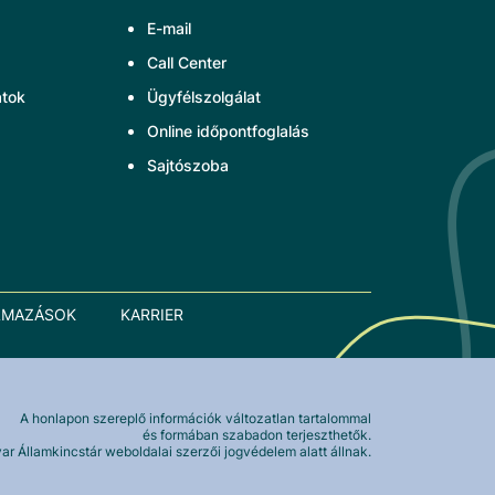
E-mail
Call Center
atok
Ügyfélszolgálat
Online időpontfoglalás
Sajtószoba
LMAZÁSOK
KARRIER
A honlapon szereplő információk változatlan tartalommal
és formában szabadon terjeszthetők.
r Államkincstár weboldalai szerzői jogvédelem alatt állnak.