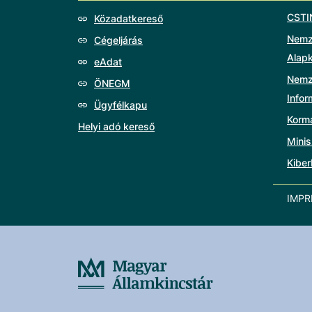
CSTI
Közadatkereső
Nemze
Cégeljárás
Alap
eAdat
Nemz
ÖNEGM
Info
Ügyfélkapu
Korm
Helyi adó kereső
Minis
Kiber
IMP