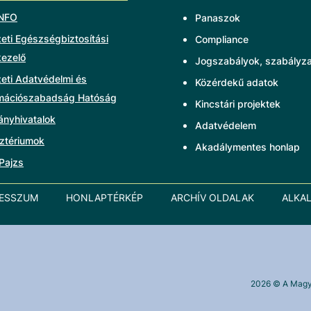
NFO
Panaszok
ti Egészségbiztosítási
Compliance
kezelő
Jogszabályok, szabályz
eti Adatvédelmi és
Közérdekű adatok
rmációszabadság Hatóság
Kincstári projektek
ányhivatalok
Adatvédelem
ztériumok
Akadálymentes honlap
Pajzs
RESSZUM
HONLAPTÉRKÉP
ARCHÍV OLDALAK
ALKA
2026
© A Magya