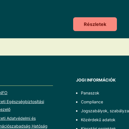
Részletek
JOGI INFORMÁCIÓK
NFO
Panaszok
ti Egészségbiztosítási
Compliance
ezelő
Jogszabályok, szabályza
eti Adatvédelmi és
Közérdekű adatok
rmációszabadság Hatóság
Kincstári projektek