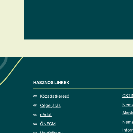
HASZNOS LINKEK
CSTI
Közadatkereső
Nemze
Cégeljárás
Alapk
eAdat
Nemz
ÖNEGM
Info
Ügyfélkapu