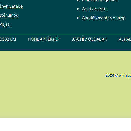
ányhivatalok
Adatvédelem
ztériumok
Akadálymentes honlap
Pajzs
RESSZUM
HONLAPTÉRKÉP
ARCHÍV OLDALAK
ALKA
2026
© A Magya