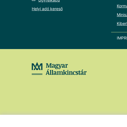
Korm
Helyi adó kereső
Minis
Kiber
IMP