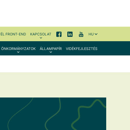
FÉL FRONT-END
KAPCSOLAT
HU
ÖNKORMÁNYZATOK
ÁLLAMPAPÍR
VIDÉKFEJLESZTÉS