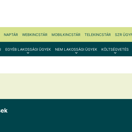
NAPTÁR
WEBKINCSTÁR
MOBILKINCSTÁR
TELEKINCSTÁR
SZR ÜGY
J
EGYÉB LAKOSSÁGI ÜGYEK
NEM LAKOSSÁGI ÜGYEK
KÖLTSÉGVETÉS
sek