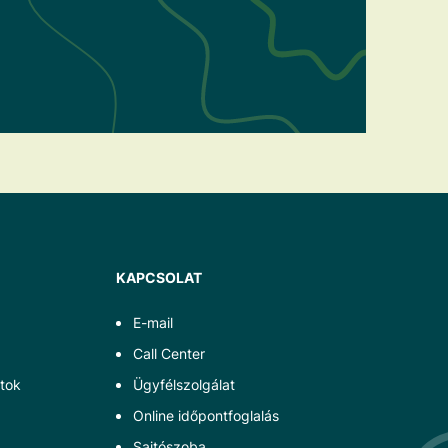
KAPCSOLAT
E-mail
Call Center
tok
Ügyfélszolgálat
Online időpontfoglalás
Sajtószoba