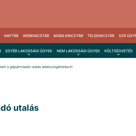
NAPTÁR
WEBKINCSTÁR
MOBILKINCSTÁR
TELEKINCSTÁR
SZR ÜGY
J
EGYÉB LAKOSSÁGI ÜGYEK
NEM LAKOSSÁGI ÜGYEK
KÖLTSÉGVETÉS
tató a gépjárműadó utalás adatszolgáltatásról
dó utalás