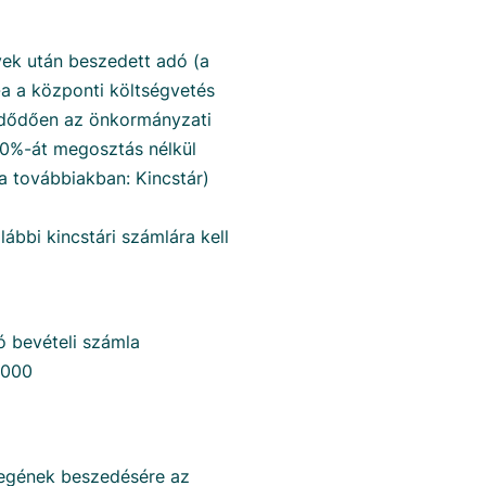
vek után beszedett adó (a
a a központi költségvetés
ezdődően az önkormányzati
00%-át megosztás nélkül
a továbbiakban: Kincstár)
ábbi kincstári számlára kell
 bevételi számla
0000
egének beszedésére az