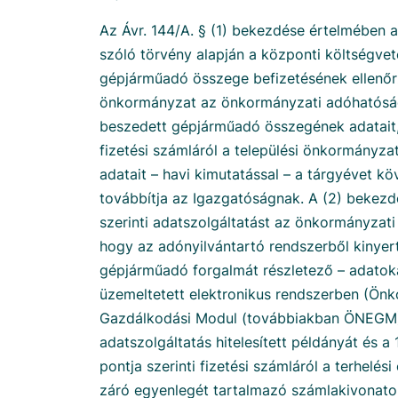
Az Ávr. 144/A. § (1) bekezdése értelmében a
szóló törvény alapján a központi költségvet
gépjárműadó összege befizetésének ellenőrz
önkormányzat az önkormányzati adóhatóság
beszedett gépjárműadó összegének adatait,
fizetési számláról a települési önkormányzat
adatait – havi kimutatással – a tárgyévet k
továbbítja az Igazgatóságnak. A (2) bekezd
szerinti adatszolgáltatást az önkormányzati 
hogy az adónyilvántartó rendszerből kinyer
gépjárműadó forgalmát részletező – adatokat
üzemeltetett elektronikus rendszerben (Önk
Gazdálkodási Modul (továbbiakban ÖNEGM))
adatszolgáltatás hitelesített példányát és a
pontja szerinti fizetési számláról a terhelé
záró egyenlegét tartalmazó számlakivonatok 