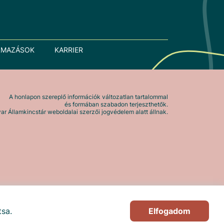
LMAZÁSOK
KARRIER
A honlapon szereplő információk változatlan tartalommal
és formában szabadon terjeszthetők.
r Államkincstár weboldalai szerzői jogvédelem alatt állnak.
tsa.
Elfogadom