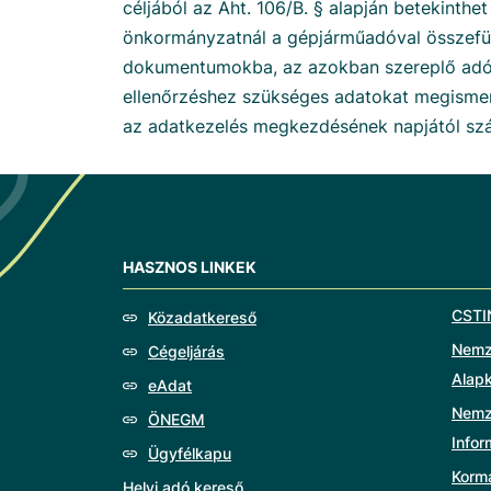
céljából az Áht. 106/B. § alapján betekinthet
önkormányzatnál a gépjárműadóval összefü
dokumentumokba, az azokban szereplő adót
ellenőrzéshez szükséges adatokat megismer
az adatkezelés megkezdésének napjától szám
HASZNOS LINKEK
CSTI
Közadatkereső
Nemze
Cégeljárás
Alap
eAdat
Nemz
ÖNEGM
Info
Ügyfélkapu
Korm
Helyi adó kereső