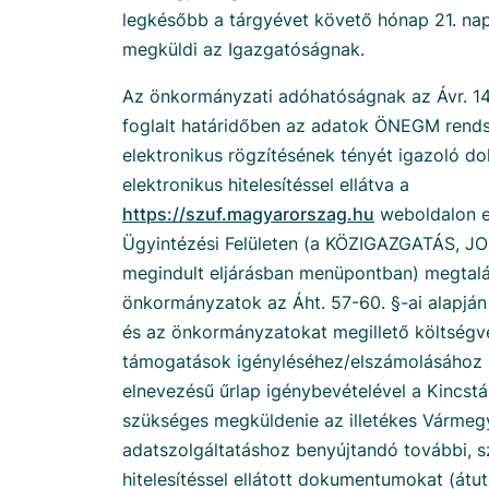
legkésőbb a tárgyévet követő hónap 21. nap
megküldi az Igazgatóságnak.
Az önkormányzati adóhatóságnak az Ávr. 1
foglalt határidőben az adatok ÖNEGM rend
elektronikus rögzítésének tényét igazoló d
elektronikus hitelesítéssel ellátva a
https://szuf.magyarorszag.hu
weboldalon e
Ügyintézési Felületen (a KÖZIGAZGATÁS, J
megindult eljárásban menüpontban) megtalál
önkormányzatok az Áht. 57-60. §-ai alapján 
és az önkormányzatokat megillető költségv
támogatások igényléséhez/elszámolásához
elnevezésű űrlap igénybevételével a Kincstár
szükséges megküldenie az illetékes Vármegy
adatszolgáltatáshoz benyújtandó további, sz
hitelesítéssel ellátott dokumentumokat (átut