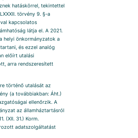
ek hatáskörrel, tekintettel
LXXXII. törvény 9. §-a
óval kapcsolatos
ámhatóság látja el. A 2021.
 a helyi önkormányzatok a
tartani, és ezzel analóg
 előírt utalási
tt, arra rendszeresített
e történő utalását az
vény (a továbbiakban: Áht.)
zgatóságai ellenőrzik. A
ányzat az államháztartásról
 (XII. 31.) Korm.
rozott adatszolgáltatást