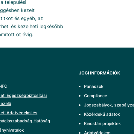
 a települési
ggésben kezelt
itkot és egyéb, az
heti és kezelheti legkésőbb
ított öt évig.
JOGI INFORMÁCIÓK
NFO
Panaszok
ti Egészségbiztosítási
Compliance
kezelő
Jogszabályok, szabályz
eti Adatvédelmi és
Közérdekű adatok
rmációszabadság Hatóság
Kincstári projektek
ányhivatalok
Adatvédelem