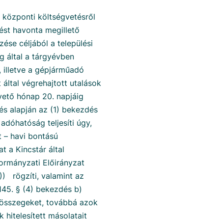
 központi költségvetésről
ést havonta megillető
ése céljából a települési
 által a tárgyévben
 illetve a gépjárműadó
 által végrehajtott utalások
övető hónap 20. napjáig
és alapján az (1) bekezdés
adóhatóság teljesíti úgy,
t – havi bontású
 a Kincstár által
ormányzati Előirányzat
 rögzíti, valamint az
 145. § (4) bekezdés b)
si összegeket, továbbá azok
hitelesített másolatait