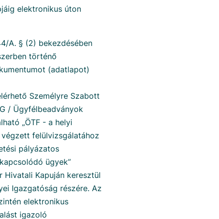
jáig elektronikus úton
44/A. § (2) bekezdésében
szerben történő
okumentumot (adatlapot)
lérhető Személyre Szabott
OG / Ügyfélbeadványok
ható „ÖTF - a helyi
végzett felülvizsgálatához
etési pályázatos
 kapcsolódó ügyek”
 Hivatali Kapuján keresztül
ei Igazgatóság részére. Az
intén elektronikus
alást igazoló