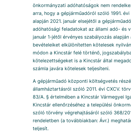
önkormányzati adóhatóságok nem rendelkezn
arra, hogy a gépjárműadóról szóló 1991. évi 
alapján 2021. január elsejétől a gépjárműad
adóhatósági feladatokat az állami adó- és v
január 1-jétől érvényes szabályozás alapján
bevételeiket elkülönítetten kötelesek nyilván
módon a Kincstár felé történő, jogszabályban
kötelezettségeket is a Kincstár által megado
számla javára kötelesek teljesíteni.
A gépjárműadó központi költségvetés részér
államháztartásról szóló 2011. évi CXCV. tör
83/A. § értelmében a Kincstár Vármegyei Iga
Kincstár ellenőrzéséhez a települési önkorm
szóló törvény végrehajtásáról szóló 368/2011.
rendeletben (a továbbiakban: Ávr.) meghatá
teljesít.