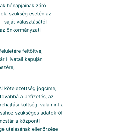
zak hónapjainak záró
ok, szükség esetén az
 saját választásától
 az önkormányzati
lületére feltöltve,
ár Hivatali kapuján
szére,
i kötelezettség jogcíme,
továbbá a befizetés, az
ehajtási költség, valamint a
tásához szükséges adatokról
incstár a központi
e utalásának ellenőrzése