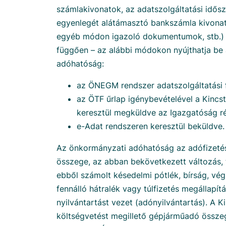
számlakivonatok, az adatszolgáltatási idős
egyenlegét alátámasztó bankszámla kivonat
egyéb módon igazoló dokumentumok, stb.) –
függően – az alábbi módokon nyújthatja be
adóhatóság:
az ÖNEGM rendszer adatszolgáltatási fe
az ÖTF űrlap igénybevételével a Kincst
keresztül megküldve az Igazgatóság ré
e-Adat rendszeren keresztül beküldve.
Az önkormányzati adóhatóság az adófizetés
összege, az abban bekövetkezett változás, 
ebből számolt késedelmi pótlék, bírság, végr
fennálló hátralék vagy túlfizetés megállapí
nyilvántartást vezet (adónyilvántartás). A K
költségvetést megillető gépjárműadó összeg