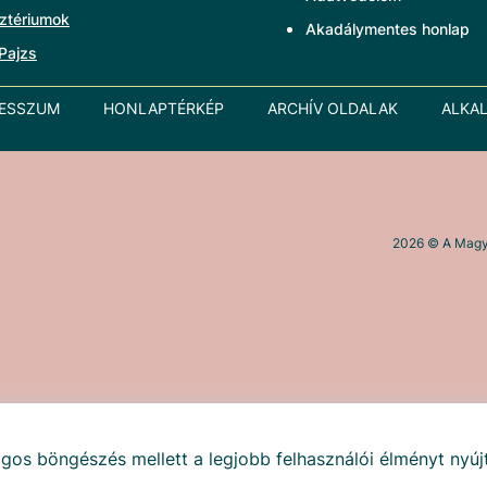
ztériumok
Akadálymentes honlap
Pajzs
RESSZUM
HONLAPTÉRKÉP
ARCHÍV OLDALAK
ALKA
2026
© A Magya
gos böngészés mellett a legjobb felhasználói élményt nyúj