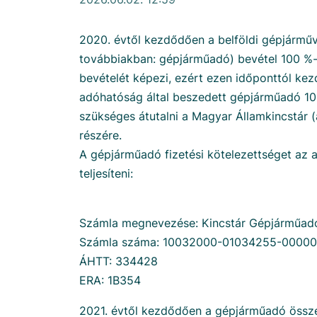
2020. évtől kezdődően a belföldi gépjármű
továbbiakban: gépjárműadó) bevétel 100 %-
bevételét képezi, ezért ezen időponttól k
adóhatóság által beszedett gépjárműadó 1
szükséges átutalni a Magyar Államkincstár (
részére.
A gépjárműadó fizetési kötelezettséget az al
teljesíteni:
Számla megnevezése: Kincstár Gépjárműadó
Számla száma: 10032000-01034255-0000
ÁHTT: 334428
ERA: 1B354
2021. évtől kezdődően a gépjárműadó össz