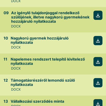
DOCX
Az igénylő tulajdonjoggal rendelkező
szülőjének, illetve nagykorú gyermekének
hozzájáruló nyilatkozata
DOCX
Nagykorú gyermek hozzájáruló
nyilatkozata
DOCX
Napelemes rendszert telepítő kivitelező
nyilatkozata
DOCX
Támogatásrészéről lemondó szülő
nyilatkozata
DOCX
Vállalkozási szerződés minta