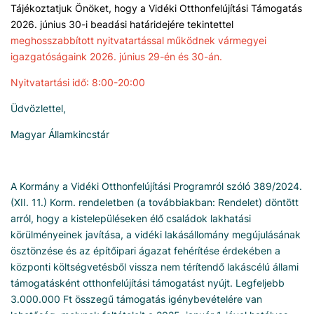
Tájékoztatjuk Önöket, hogy a Vidéki Otthonfelújítási Támogatás
2026. június 30-i beadási határidejére tekintettel
meghosszabbított nyitvatartással működnek vármegyei
igazgatóságaink 2026. június 29-én és 30-án.
Nyitvatartási idő: 8:00-20:00
Üdvözlettel,
Magyar Államkincstár
A Kormány a Vidéki Otthonfelújítási Programról szóló 389/2024.
(XII. 11.) Korm. rendeletben (a továbbiakban: Rendelet) döntött
arról, hogy a kistelepüléseken élő családok lakhatási
körülményeinek javítása, a vidéki lakásállomány megújulásának
ösztönzése és az építőipari ágazat fehérítése érdekében a
központi költségvetésből vissza nem térítendő lakáscélú állami
támogatásként otthonfelújítási támogatást nyújt. Legfeljebb
3.000.000 Ft összegű támogatás igénybevételére van