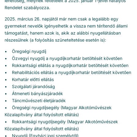
lehetőség, melynek feltételeit a 2025. január 1-jével hatályos
Rendelet szabályozza.
2025. március 26. napjától már nem csak a legalább egy
gyermeket nevelők igényelhetik a vissza nem térítendő állami
támogatást, hanem azok is, akik az alábbi nyugellátásban
részesülnek (a folyósítás szüneteltetése esetén is):
• Öregségi nyugdíj
• Özvegyi nyugdíj a nyugdíjkorhatár betöltését követően
• Rokkantsági ellátás a nyugdíjkorhatár betöltését követően
• Rehabilitációs ellátás a nyugdíjkorhatár betöltését követően
• Korhatár előtti ellátás
• Szolgálati járandóság
• Átmeneti bányászjáradék
• Táncművészeti életjáradék
• Öregségi nyugdíjsegély (Magyar Alkotóművészek
Közalapítvány által folyósított ellátás)
• Rokkantsági nyugdíjsegély (Magyar Alkotóművészek
Közalapítvány által folyósított ellátás)
• Nyugdíj (Egyházi jogi személytől)