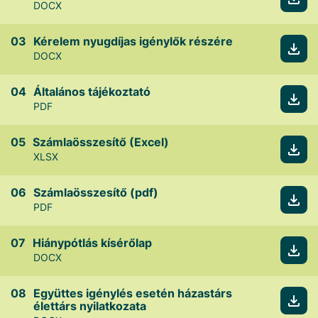
DOCX
Kérelem nyugdíjas igénylők részére
DOCX
Általános tájékoztató
PDF
Számlaösszesítő (Excel)
XLSX
Számlaösszesítő (pdf)
PDF
Hiánypótlás kísérőlap
DOCX
Együttes igénylés esetén házastárs
élettárs nyilatkozata