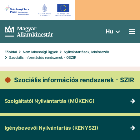
Hu
Főoldal
Nem lakossági ügyek
Nyilvántartások, lekérdezők
Szociális információs rendszerek - OSZIR
Szociális információs rendszerek - SZIR
Szolgáltatói Nyilvántartás (MŰKENG)
Igénybevevői Nyilvántartás (KENYSZI)