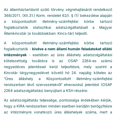
Az államháztartásról szóló törvény végrehajtásáról rendelkező
368/2011. (XII.31.) Korm. rendelet 62/I. § (1) bekezdése alapján
a központosított illetmény-számfejtési körbe tartozó
foglalkoztatók statisztikai adatszolgáltatásait a Magyar
Államkincstár (a továbbiakban: Kincs-tár) teljesíti.
A központosított illetmény-számfejtési körbe tartozó
foglalkoztatók -
kivéve a nem állami humán feladatokat ellátó
intézmények
- esetében az üres álláshely adatszolgáltatási
kötelezettség továbbra is az OSAP 2264-es számú
negyedéves jelentéssel kerül teljesítésre, mely szerint a
Kincstár tárgynegyedévet követő hó 24. napjáig köteles az
“Üres álláshely a Központosított illetmény-számfejtési
rendszerben lévő szervezetekről” elnevezésű jelentést (OSAP
2264 adatszolgáltatás) benyújtani a KSH részére.
Az adatszolgáltatás teljessége, pontossága érdekében kérjük,
hogy a KIRA rendszerben minden esetben kerüljön berögzítésre
az intézményre vonatkozó üres álláshelyek száma, mert a