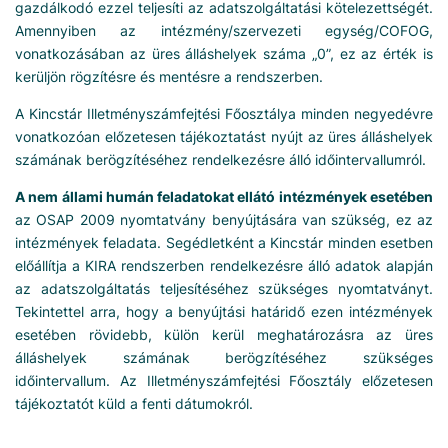
gazdálkodó ezzel teljesíti az adatszolgáltatási kötelezettségét.
Amennyiben az intézmény/szervezeti egység/COFOG,
vonatkozásában az üres álláshelyek száma „0”, ez az érték is
kerüljön rögzítésre és mentésre a rendszerben.
A Kincstár Illetményszámfejtési Főosztálya minden negyedévre
vonatkozóan előzetesen tájékoztatást nyújt az üres álláshelyek
számának berögzítéséhez rendelkezésre álló időintervallumról.
A nem állami humán feladatokat ellátó intézmények esetében
az OSAP 2009 nyomtatvány benyújtására van szükség, ez az
intézmények feladata. Segédletként a Kincstár minden esetben
előállítja a KIRA rendszerben rendelkezésre álló adatok alapján
az adatszolgáltatás teljesítéséhez szükséges nyomtatványt.
Tekintettel arra, hogy a benyújtási határidő ezen intézmények
esetében rövidebb, külön kerül meghatározásra az üres
álláshelyek számának berögzítéséhez szükséges
időintervallum. Az Illetményszámfejtési Főosztály előzetesen
tájékoztatót küld a fenti dátumokról.