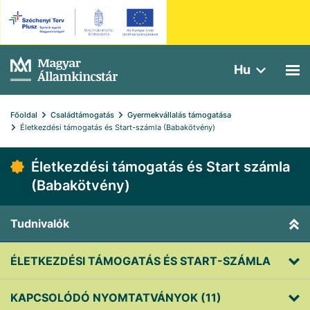
Hu
Főoldal
Családtámogatás
Gyermekvállalás támogatása
Életkezdési támogatás és Start-számla (Babakötvény)
Életkezdési támogatás és Start számla
(Babakötvény)
Tudnivalók
ÉLETKEZDÉSI TÁMOGATÁS ÉS START-SZÁMLA
KAPCSOLÓDÓ NYOMTATVÁNYOK (11)