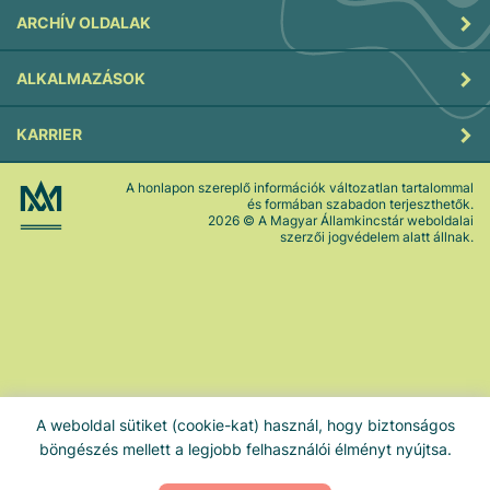
ARCHÍV OLDALAK
ALKALMAZÁSOK
KARRIER
A honlapon szereplő információk változatlan tartalommal
és formában szabadon terjeszthetők.
2026
© A Magyar Államkincstár weboldalai
szerzői jogvédelem alatt állnak.
A weboldal sütiket (cookie-kat) használ, hogy biztonságos
böngészés mellett a legjobb felhasználói élményt nyújtsa.