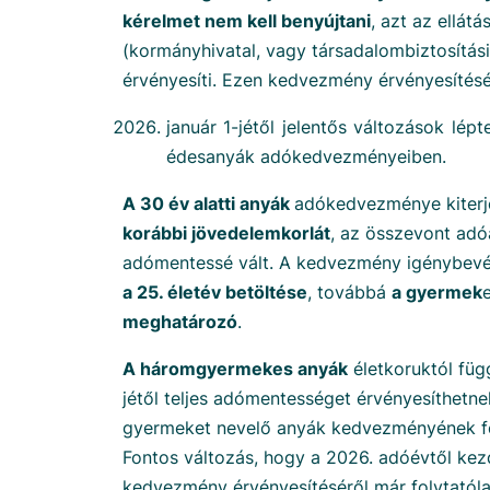
kérelmet nem kell benyújtani
, azt az ellátá
(kormányhivatal, vagy társadalombiztosítási 
érvényesíti. Ezen kedvezmény érvényesítés
január 1-jétől jelentős változások lép
édesanyák adókedvezményeiben.
A 30 év alatti anyák
adókedvezménye kiterje
korábbi jövedelemkorlát
, az összevont adó
adómentessé vált. A kedvezmény igénybev
a 25. életév betöltése
, továbbá
a gyermek
meghatározó
.
A háromgyermekes anyák
életkoruktól füg
jétől teljes adómentességet érvényesíthetn
gyermeket nevelő anyák kedvezményének fe
Fontos változás, hogy a 2026. adóévtől ke
kedvezmény érvényesítéséről már folytatólag