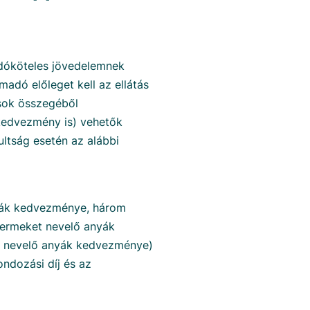
adóköteles jövedelemnek
madó előleget kell az ellátás
ások összegéből
edvezmény is) vehetők
ltság esetén az alábbi
yák kedvezménye, három
yermeket nevelő anyák
t nevelő anyák kedvezménye)
ndozási díj és az