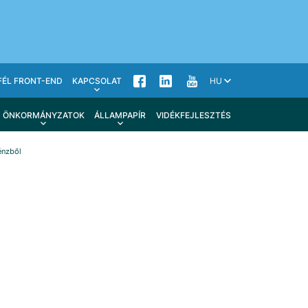
FÉL FRONT-END
KAPCSOLAT
HU
ÖNKORMÁNYZATOK
ÁLLAMPAPÍR
VIDÉKFEJLESZTÉS
énzből