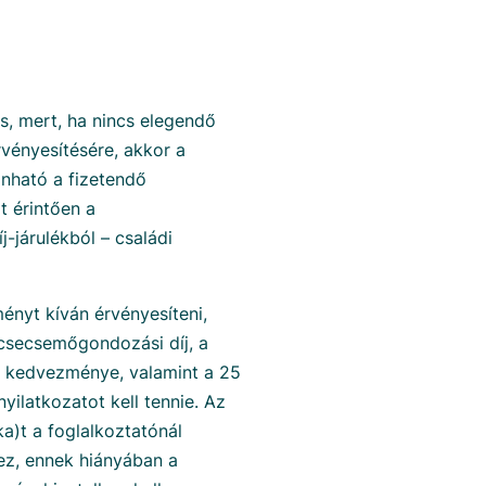
s, mert, ha nincs elegendő
vényesítésére, akkor a
nható a fizetendő
t érintően a
-járulékból – családi
yt kíván érvényesíteni,
csecsemőgondozási díj, a
j kedvezménye, valamint a 25
yilatkozatot kell tennie. Az
)t a foglalkoztatónál
ez, ennek hiányában a