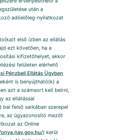
gészére érvényesíthető a
gszületése után a
ozó adóelőleg-nyilatkozat
(ka)t első ízben az ellátás
ajd ezt követően, ha a
ítási kifizetőhelyet, akkor
tézési felületen elérhető
si Pénzbeli Ellátás Ügyben
eként is benyújtható(k) a
 azt a számsort kell beírni,
y az ellátással
bal felső sarkában szerepel
re, az ügyazonosító mezőt
atkozat az Online
//onya.nav.gov.hu/
) kerül