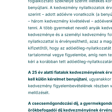
foglalkoztató székhelye szerint illetékes ko
benyújtani. A kedvezmény nyilatkozatok ér
szerint – adott adóévre vonatkozik (a benyú
– három kedvezmény kivételével – adóévenké
tenni. A több gyermeket nevelő anyák kedv
kedvezménye és a személyi kedvezmény fol
nyilatkozattal is érvényesíthető, azaz a ma
kifizetőtől, hogy az adóelőleg-nyilatkozatá
tartalommal vegye figyelembe, amíg nem te
kéri a korábban tett adóelőleg-nyilatkozatá
A 25 év alatti fiatalok kedvezményének é
kell külön kérelmet benyújtani
, ugyanakkor 
kedvezmény figyelembevételének részben 
mellőzését.
A csecsemőgondozási díj, a gyermekgondozá
örökbefogadói díj kedvezményének érvén