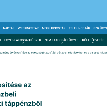
NAPTÁR
WEBKINCSTÁR
MOBILKINCSTÁR
TELEKINCSTÁR
SZR ÜGY
J
EGYÉB LAKOSSÁGI ÜGYEK
NEM LAKOSSÁGI ÜGYEK
KÖLTSÉGVETÉS
zmény érvényesítése az egészségbiztosítási pénzbeli ellátásokból és a baleseti tápp
sítése az
zbeli
ti táppénzből