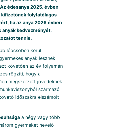
Az édesanya 2025. évben
kifizetőnek folytatólagos
ezért, ha az anya 2026 évben
es anyák kedvezményét,
ozatot tennie.
bb lépcsőben kerül
étgyermekes anyák lesznek
 ezt követően az év folyamán
zés rögzíti, hogy a
ően megszerzett jövedelmek
, munkaviszonyból származó
követő időszakra elszámolt
osultsága
a négy vagy több
 három gyermeket nevelő