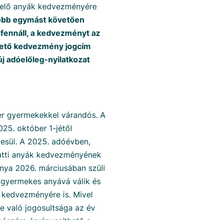
velő anyák kedvezményére
öbb egymást követően
fennáll, a kedvezményt az
thető kedvezmény jogcím
új adóelőleg-nyilatkozat
er gyermekekkel várandós. A
025. október 1-jétől
esül. A 2025. adóévben,
alatti anyák kedvezményének
nya 2026. márciusában szüli
tgyermekes anyává válik és
 kedvezményére is. Mivel
e való jogosultsága az év