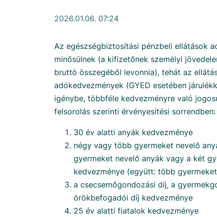
2026.01.06. 07:24
Az egészségbiztosítási pénzbeli ellátások 
minősülnek (a kifizetőnek személyi jövedele
bruttó összegéből levonnia), tehát az ellát
adókedvezmények (GYED esetében járulékk
igénybe, többféle kedvezményre való jogosu
felsorolás szerinti érvényesítési sorrendben:
30 év alatti anyák kedvezménye
négy vagy több gyermeket nevelő an
gyermeket nevelő anyák vagy a két g
kedvezménye (együtt: több gyermeke
a csecsemőgondozási díj, a gyermekgo
örökbefogadói díj kedvezménye
25 év alatti fiatalok kedvezménye