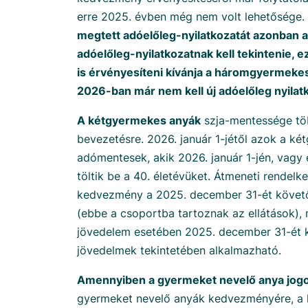
erre 2025. évben még nem volt lehetősége.
megtett adóelőleg-nyilatkozatát azonban a 
adóelőleg-nyilatkozatnak kell tekintenie, 
is érvényesíteni kívánja a háromgyermek
2026-ban már nem kell új adóelőleg nyilatk
A kétgyermekes anyák
szja-mentessége tö
bevezetésre. 2026. január 1-jétől azok a k
adómentesek, akik 2026. január 1-jén, vagy
töltik be a 40. életévüket. Átmeneti rendelke
kedvezmény a 2025. december 31-ét követ
(ebbe a csoportba tartoznak az ellátások)
jövedelem esetében 2025. december 31-ét 
jövedelmek tekintetében alkalmazható.
Amennyiben a gyermeket nevelő anya jog
gyermeket nevelő anyák kedvezményére, a