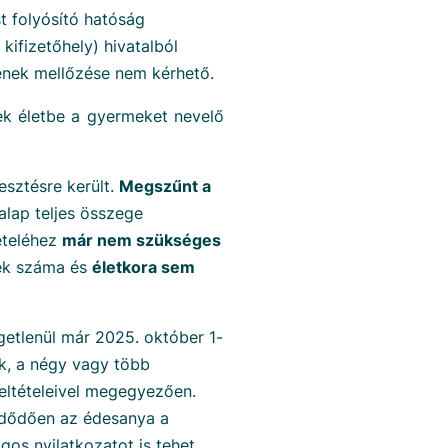
st folyósító hatóság
kifizetőhely) hivatalból
ének mellőzése nem kérhető.
tek életbe a gyermeket nevelő
sztésre került.
Megszűnt a
alap teljes összege
ételéhez
már nem szükséges
ek száma és
életkora sem
getlenül már 2025. október 1-
ek, a négy vagy több
ltételeivel megegyezően.
zdődően az édesanya a
os nyilatkozatot is tehet,