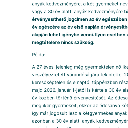
anyák kedvezményére, a két gyermeket ne
vagy a 30 év alatti anyák kedvezményére
t
érvényesíthető jogcímen az év egészében 
év egészére az év első napján érvényesí
alapján lehet igénybe venni. Ilyen esetben 
megtételére nincs szükség.
Példa:
A 27 éves, jelenleg még gyermektelen nő ik
veszélyeztetett várandóságára tekintettel 2
keresőképtelen és e naptól táppénzben rész
majd 2026. január 1-jétől is kérte a 30 év 
év közben történő érvényesítését. Az édesa
meg iker gyermekeit, ekkor az édesanya ké
így már jogosult lesz a kétgyermekes anyák
azonban a 30 év alatti anyák kedvezményér