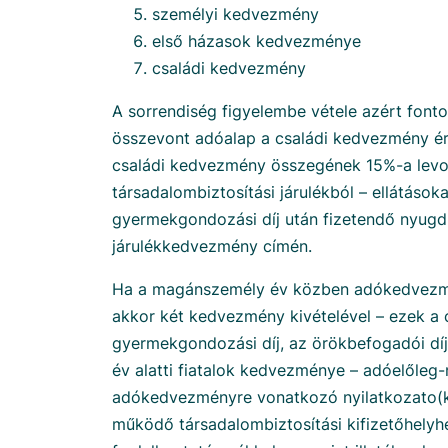
személyi kedvezmény
első házasok kedvezménye
családi kedvezmény
A sorrendiség figyelembe vétele azért fonto
összevont adóalap a családi kedvezmény ér
családi kedvezmény összegének 15%-a levo
társadalombiztosítási járulékból – ellátásoka
gyermekgondozási díj után fizetendő nyugdíj
járulékkedvezmény címén.
Ha a magánszemély év közben adókedvezmén
akkor két kedvezmény kivételével – ezek a 
gyermekgondozási díj, az örökbefogadói dí
év alatti fiatalok kedvezménye – adóelőleg-n
adókedvezményre vonatkozó nyilatkozato(ka
működő társadalombiztosítási kifizetőhelyh