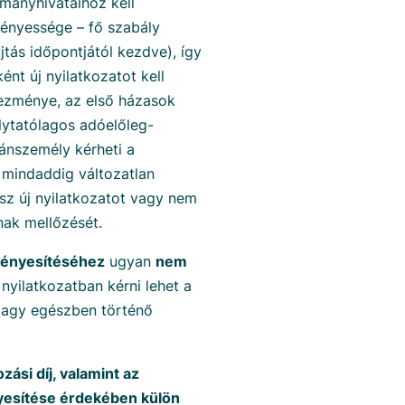
rmányhivatalhoz kell
vényessége – fő szabály
jtás időpontjától kezdve), így
nt új nyilatkozatot kell
ezménye, az első házasok
ytatólagos adóelőleg-
gánszemély kérheti a
t mindaddig változatlan
sz új nyilatkozatot vagy nem
nak mellőzését.
rvényesítéséhez
ugyan
nem
nyilatkozatban kérni lehet a
vagy egészben történő
si díj, valamint az
yesítése érdekében külön