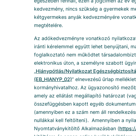
egészében fennáll, ezen a jogcímen az év e
kedvezmény, nincs szükség a gyermekek me
kétgyermekes anyák kedvezményére vonatk
megtételére.
Az adókedvezményre vonatkozó nyilatkozato
iránti kérelemmel együtt lehet benyújtani, m
foglalkoztató nem működtet társadalombiztos
elektronikus úton, a személyre szabott ügyin
„
Hiánypótlás/Nyilatkozat Egészségbiztosítá
(EB_HIANYP_02)
”
elnevezésű űrlap melléklet
kormányhivatalhoz. Az ügyazonosító mezőben
amely az ellátást megállapító határozat (vag
összefüggésben kapott egyéb dokumentum) 
(amennyiben ez a szám nem áll rendelkezés
nullákkal kell feltölteni). Amennyiben a nyil
Nyomtatványkitöltő Alkalmazásban (
https: