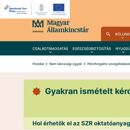
RÓLUNK
CSALÁDTÁMOGATÁS
EGÉSZSÉGBIZTOSÍTÁS
NYUGDÍ
Főoldal
Nem lakossági ügyek
Pénzforgalmi szolgáltatáso
Gyakran ismételt kér
Hol érhetők el az SZR oktatóanyago