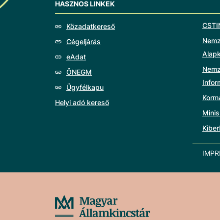
HASZNOS LINKEK
CSTI
Közadatkereső
Nemze
Cégeljárás
Alap
eAdat
Nemz
ÖNEGM
Info
Ügyfélkapu
Korm
Helyi adó kereső
Minis
Kiber
IMP