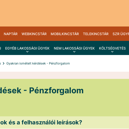
NAPTÁR
WEBKINCSTÁR
MOBILKINCSTÁR
TELEKINCSTÁR
SZR ÜGY
J
EGYÉB LAKOSSÁGI ÜGYEK
NEM LAKOSSÁGI ÜGYEK
KÖLTSÉGVETÉS
k
Gyakran ismételt kérdések - Pénzforgalom
dések - Pénzforgalom
k és a felhasználói leírások?