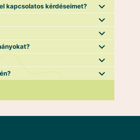
rel kapcsolatos kérdéseimet?
ományokat?
tén?