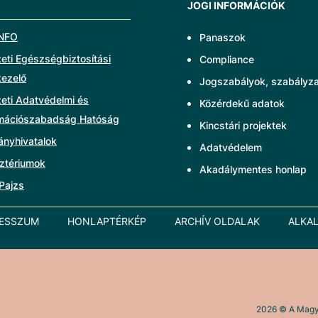
JOGI INFORMÁCIÓK
NFO
Panaszok
ti Egészségbiztosítási
Compliance
kezelő
Jogszabályok, szabályz
eti Adatvédelmi és
Közérdekű adatok
rmációszabadság Hatóság
Kincstári projektek
ányhivatalok
Adatvédelem
ztériumok
Akadálymentes honlap
Pajzs
RESSZUM
HONLAPTÉRKÉP
ARCHÍV OLDALAK
ALKA
2026
© A Magya