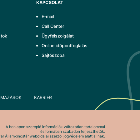
KAPCSOLAT
E-mail
Call Center
atok
Ügyfélszolgálat
Online időpontfoglalás
Sajtószoba
LMAZÁSOK
KARRIER
A honlapon szereplő információk változatlan tartalommal
és formában szabadon terjeszthetők.
r Államkincstár weboldalai szerzői jogvédelem alatt állnak.