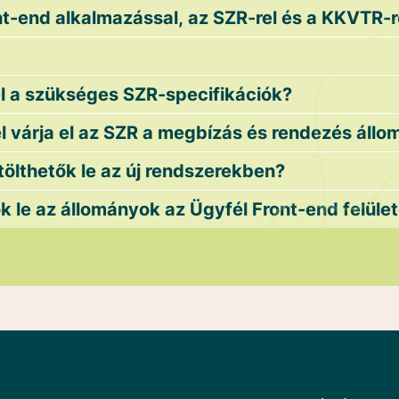
nt-end alkalmazással, az SZR-rel és a KKVTR-
el a szükséges SZR-specifikációk?
l várja el az SZR a megbízás és rendezés áll
tölthetők le az új rendszerekben?
ők le az állományok az Ügyfél Front-end felüle