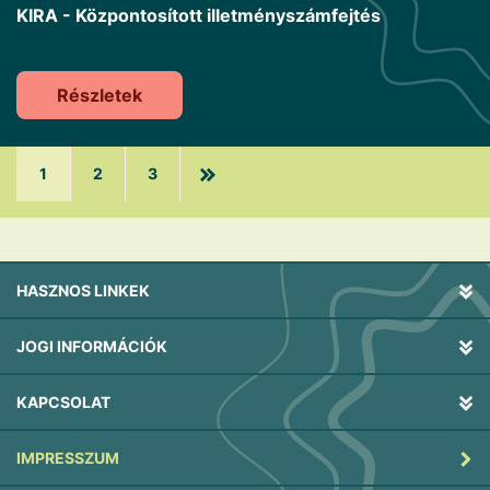
KIRA - Központosított illetményszámfejtés
Részletek
1
2
3
HASZNOS LINKEK
JOGI INFORMÁCIÓK
KAPCSOLAT
IMPRESSZUM