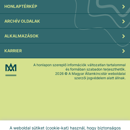
HONLAPTÉRKÉP
ARCHÍV OLDALAK
ALKALMAZÁSOK
KARRIER
A honlapon szereplő információk változatlan tartalommal
és formában szabadon terjeszthetők.
2026
© A Magyar Államkincstár weboldalai
szerzői jogvédelem alatt állnak.
A weboldal sütiket (cookie-kat) használ, hogy biztonságos