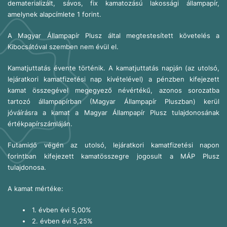
dematerializált, sávos, fix kamatozású lakossági állampapír,
amelynek alapcímlete 1 forint.
A Magyar Állampapír Plusz által megtestesített követelés a
Kibocsátóval szemben nem évül el.
Kamatjuttatás évente történik. A kamatjuttatás napján (az utolsó,
lejáratkori kamatfizetési nap kivételével) a pénzben kifejezett
kamat összegével megegyező névértékű, azonos sorozatba
tartozó állampapírban (Magyar Állampapír Pluszban) kerül
jóváírásra a kamat a Magyar Állampapír Plusz tulajdonosának
értékpapírszámláján.
Futamidő végén az utolsó, lejáratkori kamatfizetési napon
forintban kifejezett kamatösszegre jogosult a MÁP Plusz
tulajdonosa.
A kamat mértéke:
1. évben évi 5,00%
2. évben évi 5,25%