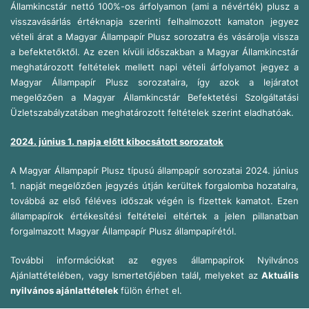
Államkincstár nettó 100%-os árfolyamon (ami a névérték) plusz a
visszavásárlás értéknapja szerinti felhalmozott kamaton jegyez
vételi árat a Magyar Állampapír Plusz sorozatra és vásárolja vissza
a befektetőktől. Az ezen kívüli időszakban a Magyar Államkincstár
meghatározott feltételek mellett napi vételi árfolyamot jegyez a
Magyar Állampapír Plusz sorozataira, így azok a lejáratot
megelőzően a Magyar Államkincstár Befektetési Szolgáltatási
Üzletszabályzatában meghatározott feltételek szerint eladhatóak.
2024. június 1. napja előtt kibocsátott sorozatok
A Magyar Állampapír Plusz típusú állampapír sorozatai 2024. június
1. napját megelőzően jegyzés útján kerültek forgalomba hozatalra,
továbbá az első féléves időszak végén is fizettek kamatot. Ezen
állampapírok értékesítési feltételei eltértek a jelen pillanatban
forgalmazott Magyar Állampapír Plusz állampapírétól.
További információkat az egyes állampapírok Nyilvános
Ajánlattételében, vagy Ismertetőjében talál, melyeket az
Aktuális
nyilvános ajánlattételek
fülön érhet el.