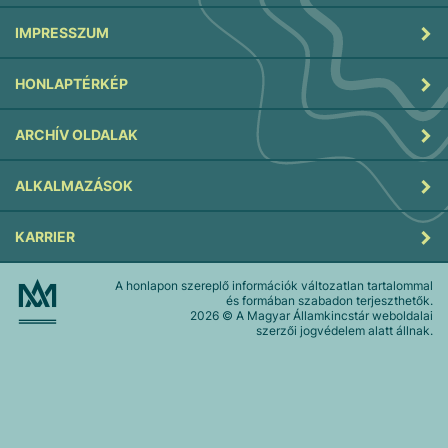
IMPRESSZUM
HONLAPTÉRKÉP
ARCHÍV OLDALAK
ALKALMAZÁSOK
KARRIER
A honlapon szereplő információk változatlan tartalommal
és formában szabadon terjeszthetők.
2026
© A Magyar Államkincstár weboldalai
szerzői jogvédelem alatt állnak.