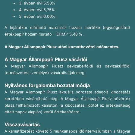
3. évben évi 5,50%
4. évben évi 5,75%
5. évben évi 6,00%
A lejáratkor elérhető maximális hozam mértéke (egységesített
értékpapír hozam mutató – EHM): 5,48 % .
A Magyar Állampapír Plusz utáni kamatbevétel adómentes.
A Magyar Állampapír Plusz vásárlói
A Magyar Állampapír Pluszt devizabelföldi és devizakülföldi
természetes személyek vásárolhatják meg.
Nyilvános forgalomba hozatal módja
A Magyar Állampapír Plusz aktuális sorozata adagolt kibocsátás
keretében vásárolható meg. A Magyar Állampapír Plusz névérték
plusz felhalmozott kamaton (a kibocsátási időtől az értékesítésig
eltelt napok alapján) kerül értékesítésre.
Visszavásárlás
A kamatfizetést követő 5 munkanapos időintervallumban a Magyar