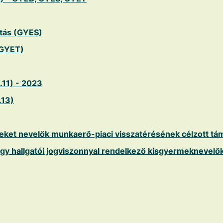
tás (GYES)
(GYET)
.11) - 2023
.13)
ket nevelők munkaerő-piaci visszatérésének célzott tá
agy hallgatói jogviszonnyal rendelkező kisgyermeknevel