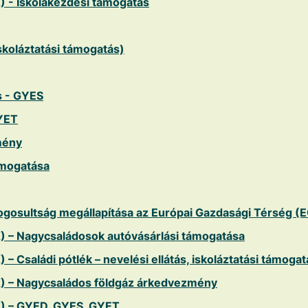
) - Iskolakezdési támogatás
iskoláztatási támogatás)
s - GYES
YET
mény
ámogatása
jogosultság megállapítása az Európai Gazdasági Térség (
) – Nagycsaládosok autóvásárlási támogatása
– Családi pótlék – nevelési ellátás, iskoláztatási támogat
K) – Nagycsaládos földgáz árkedvezmény
K) – GYED, GYES, GYET