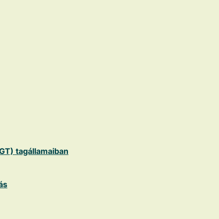
EGT) tagállamaiban
ás