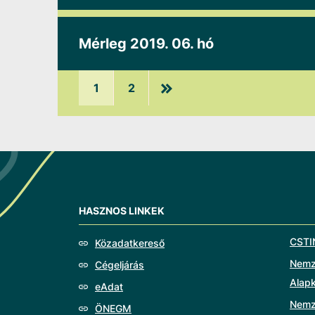
Mérleg 2019. 06. hó
1
2
HASZNOS LINKEK
CSTI
Közadatkereső
Nemze
Cégeljárás
Alap
eAdat
Nemz
ÖNEGM