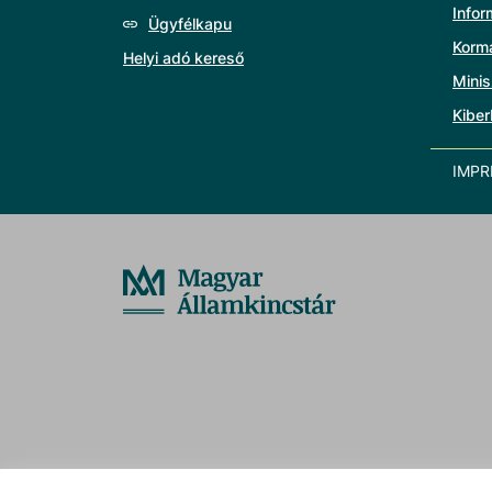
Info
Ügyfélkapu
Korm
Helyi adó kereső
Minis
Kiber
IMP