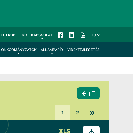
FÉL FRONT-END
KAPCSOLAT
HU
ÖNKORMÁNYZATOK
ÁLLAMPAPÍR
VIDÉKFEJLESZTÉS
1
2
XLS