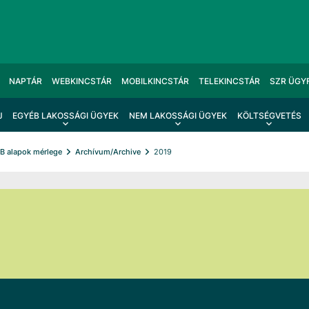
NAPTÁR
WEBKINCSTÁR
MOBILKINCSTÁR
TELEKINCSTÁR
SZR ÜGY
J
EGYÉB LAKOSSÁGI ÜGYEK
NEM LAKOSSÁGI ÜGYEK
KÖLTSÉGVETÉS
B alapok mérlege
Archívum/Archive
2019