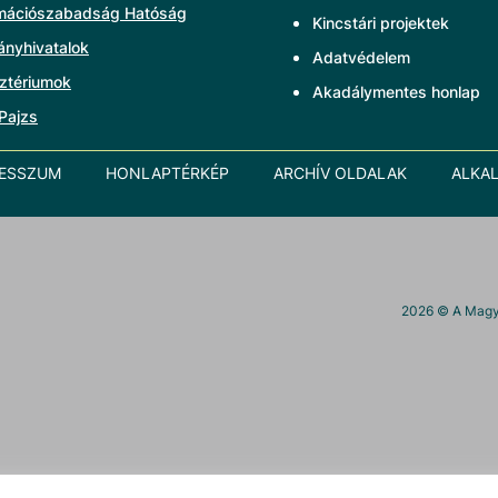
rmációszabadság Hatóság
Kincstári projektek
ányhivatalok
Adatvédelem
ztériumok
Akadálymentes honlap
Pajzs
RESSZUM
HONLAPTÉRKÉP
ARCHÍV OLDALAK
ALKA
2026
© A Magya