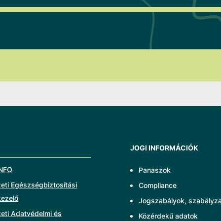
JOGI INFORMÁCIÓK
NFO
Panaszok
ti Egészségbiztosítási
Compliance
kezelő
Jogszabályok, szabályz
eti Adatvédelmi és
Közérdekű adatok