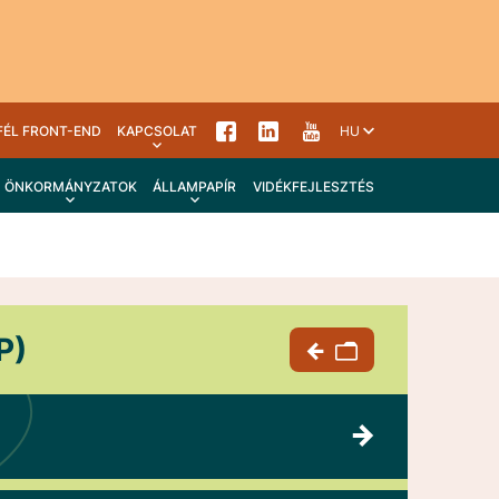
FÉL FRONT-END
KAPCSOLAT
HU
ÖNKORMÁNYZATOK
ÁLLAMPAPÍR
VIDÉKFEJLESZTÉS
P)