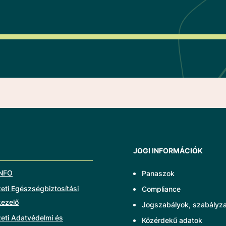
JOGI INFORMÁCIÓK
NFO
Panaszok
ti Egészségbiztosítási
Compliance
kezelő
Jogszabályok, szabályz
eti Adatvédelmi és
Közérdekű adatok