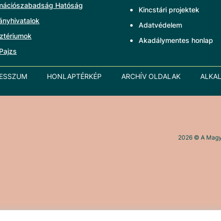
rmációszabadság Hatóság
Kincstári projektek
ányhivatalok
Adatvédelem
ztériumok
Akadálymentes honlap
Pajzs
RESSZUM
HONLAPTÉRKÉP
ARCHÍV OLDALAK
ALKA
2026
© A Magya