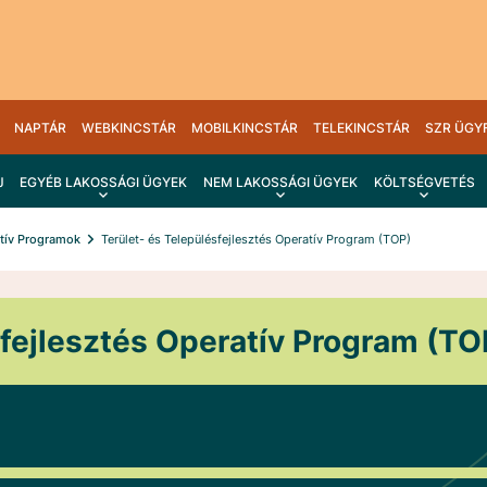
NAPTÁR
WEBKINCSTÁR
MOBILKINCSTÁR
TELEKINCSTÁR
SZR ÜGY
J
EGYÉB LAKOSSÁGI ÜGYEK
NEM LAKOSSÁGI ÜGYEK
KÖLTSÉGVETÉS
atív Programok
Terület- és Településfejlesztés Operatív Program (TOP)
sfejlesztés Operatív Program (TO