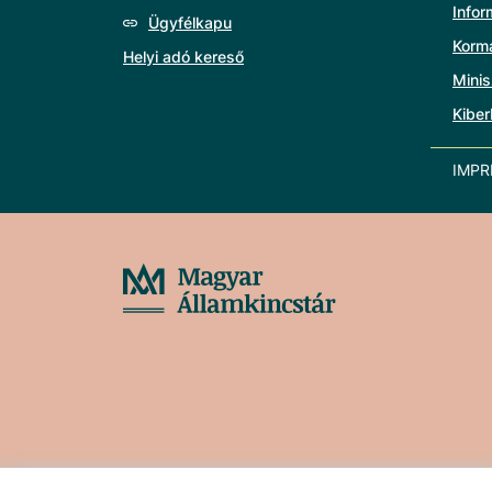
Info
Ügyfélkapu
Korm
Helyi adó kereső
Minis
Kiber
IMP