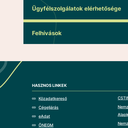
Ügyfélszolgálatok elérhetősége
Felhívások
HASZNOS LINKEK
CSTI
Közadatkereső
Nemze
Cégeljárás
Alap
eAdat
Nemz
ÖNEGM