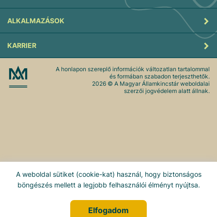
ALKALMAZÁSOK
KARRIER
A honlapon szereplő információk változatlan tartalommal
és formában szabadon terjeszthetők.
2026
© A Magyar Államkincstár weboldalai
szerzői jogvédelem alatt állnak.
A weboldal sütiket (cookie-kat) használ, hogy biztonságos
böngészés mellett a legjobb felhasználói élményt nyújtsa.
Elfogadom