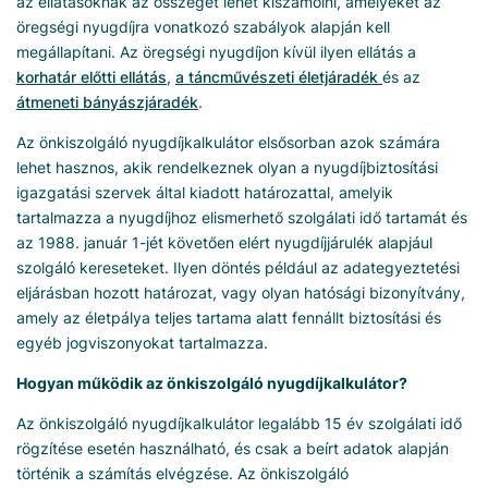
az ellátásoknak az összegét lehet kiszámolni, amelyeket az
öregségi nyugdíjra vonatkozó szabályok alapján kell
megállapítani. Az öregségi nyugdíjon kívül ilyen ellátás a
korhatár előtti ellátás
,
a táncművészeti életjáradék
és az
átmeneti bányászjáradék
.
Az önkiszolgáló nyugdíjkalkulátor elsősorban azok számára
lehet hasznos, akik rendelkeznek olyan a nyugdíjbiztosítási
igazgatási szervek által kiadott határozattal, amelyik
tartalmazza a nyugdíjhoz elismerhető szolgálati idő tartamát és
az 1988. január 1-jét követően elért nyugdíjjárulék alapjául
szolgáló kereseteket. Ilyen döntés például az adategyeztetési
eljárásban hozott határozat, vagy olyan hatósági bizonyítvány,
amely az életpálya teljes tartama alatt fennállt biztosítási és
egyéb jogviszonyokat tartalmazza.
Hogyan működik az önkiszolgáló nyugdíjkalkulátor?
Az önkiszolgáló nyugdíjkalkulátor legalább 15 év szolgálati idő
rögzítése esetén használható, és csak a beírt adatok alapján
történik a számítás elvégzése. Az önkiszolgáló