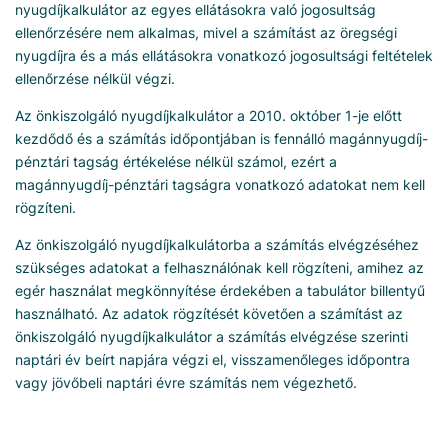
nyugdíjkalkulátor az egyes ellátásokra való jogosultság
ellenőrzésére nem alkalmas, mivel a számítást az öregségi
nyugdíjra és a más ellátásokra vonatkozó jogosultsági feltételek
ellenőrzése nélkül végzi.
Az önkiszolgáló nyugdíjkalkulátor a 2010. október 1-je előtt
kezdődő és a számítás időpontjában is fennálló magánnyugdíj-
pénztári tagság értékelése nélkül számol, ezért a
magánnyugdíj-pénztári tagságra vonatkozó adatokat nem kell
rögzíteni.
Az önkiszolgáló nyugdíjkalkulátorba a számítás elvégzéséhez
szükséges adatokat a felhasználónak kell rögzíteni, amihez az
egér használat megkönnyítése érdekében a tabulátor billentyű
használható. Az adatok rögzítését követően a számítást az
önkiszolgáló nyugdíjkalkulátor a számítás elvégzése szerinti
naptári év beírt napjára végzi el, visszamenőleges időpontra
vagy jövőbeli naptári évre számítás nem végezhető.