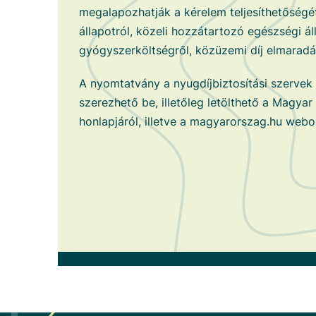
megalapozhatják a kérelem teljesíthetőségét.
állapotról, közeli hozzátartozó egészségi ál
gyógyszerköltségről, közüzemi díj elmaradás
A nyomtatvány a nyugdíjbiztosítási szervek 
szerezhető be, illetőleg letölthető a Magyar
honlapjáról, illetve a magyarorszag.hu webol