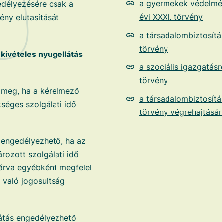
a gyermekek védelmér
edélyezésére csak a
évi XXXI. törvény
gény elutasítását
a társadalombiztosítás
törvény
 kivételes nyugellátás
a szociális igazgatásró
törvény
ó meg, ha a kérelmező
a társadalombiztosítás
séges szolgálati idő
törvény végrehajtásár
r engedélyezhető, ha az
rozott szolgálati idő
z árva egyébként megfelel
a való jogosultság
látás engedélyezhető