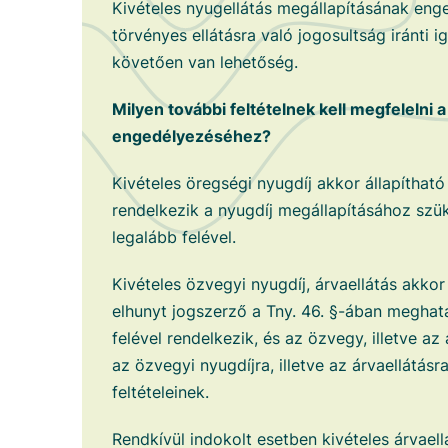
Kivételes nyugellátás megállapításának eng
törvényes ellátásra való jogosultság iránti i
követően van lehetőség.
Milyen további feltételnek kell megfelelni a
engedélyezéséhez?
Kivételes öregségi nyugdíj akkor állapíthat
rendelkezik a nyugdíj megállapításához szük
legalább felével.
Kivételes özvegyi nyugdíj, árvaellátás akko
elhunyt jogszerző a Tny. 46. §-ában meghatá
felével rendelkezik, és az özvegy, illetve a
az özvegyi nyugdíjra, illetve az árvaellátásr
feltételeinek.
Rendkívül indokolt esetben kivételes árvael