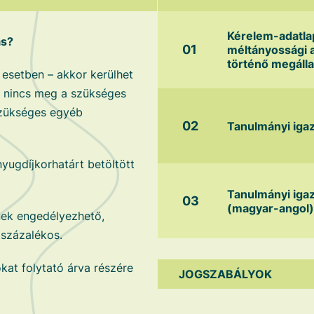
Kérelem-adatla
ás?
méltányossági 
történő megáll
 esetben – akkor kerülhet
oz nincs meg a szükséges
 szükséges egyéb
Tanulmányi iga
nyugdíjkorhatárt betöltött
Tanulmányi iga
(magyar-angol)
nek engedélyezhető,
százalékos.
kat folytató árva részére
JOGSZABÁLYOK