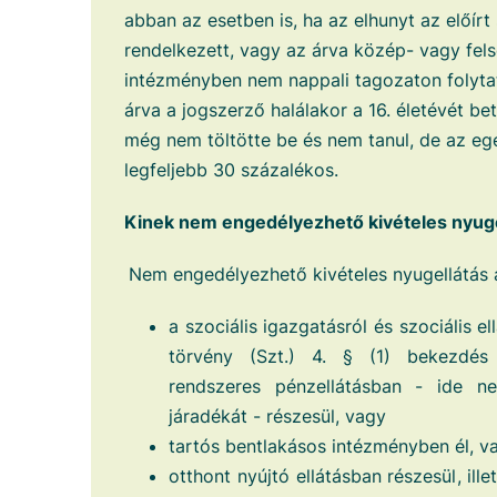
abban az esetben is, ha az elhunyt az előírt 
rendelkezett, vagy az árva közép- vagy fels
intézményben nem nappali tagozaton folyta
árva a jogszerző halálakor a 16. életévét bet
még nem töltötte be és nem tanul, de az eg
legfeljebb 30 százalékos.
Kinek nem engedélyezhető kivételes nyuge
Nem engedélyezhető kivételes nyugellátás 
a szociális igazgatásról és szociális ell
törvény (Szt.) 4. § (1) bekezdés 
rendszeres pénzellátásban - ide n
járadékát - részesül, vagy
tartós bentlakásos intézményben él, v
otthont nyújtó ellátásban részesül, ill