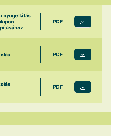
p nyugellátás
PDF
alapon
apításához
PDF
zolás
zolás
PDF