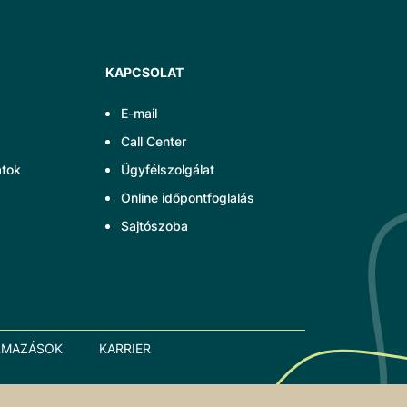
KAPCSOLAT
E-mail
Call Center
atok
Ügyfélszolgálat
Online időpontfoglalás
Sajtószoba
LMAZÁSOK
KARRIER