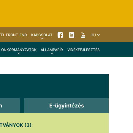
FÉL FRONT-END
KAPCSOLAT
HU
ÖNKORMÁNYZATOK
ÁLLAMPAPÍR
VIDÉKFEJLESZTÉS
n
E-ügyintézés
VÁNYOK (3)