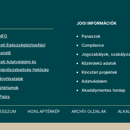
JOGI INFORMÁCIÓK
NFO
Panaszok
ti Egészségbiztosítási
Compliance
kezelő
Jogszabályok, szabályz
eti Adatvédelmi és
Közérdekű adatok
rmációszabadság Hatóság
Kincstári projektek
ányhivatalok
Adatvédelem
ztériumok
Akadálymentes honlap
Pajzs
RESSZUM
HONLAPTÉRKÉP
ARCHÍV OLDALAK
ALKA