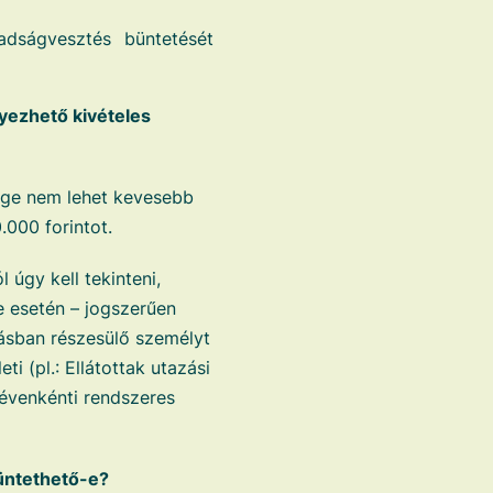
adságvesztés büntetését
yezhető kivételes
ege nem lehet kevesebb
.000 forintot.
 úgy kell tekinteni,
e esetén – jogszerűen
átásban részesülő személyt
ti (pl.: Ellátottak utazási
 évenkénti rendszeres
üntethető-e?