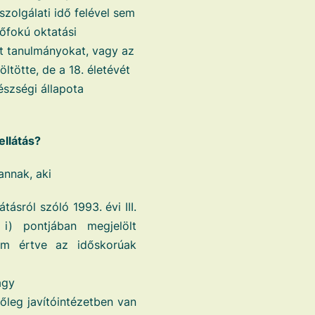
szolgálati idő felével sem
őfokú oktatási
t tanulmányokat, vagy az
öltötte, de a 18. életévét
észségi állapota
llátás?
annak, aki
átásról szóló 1993. évi III.
i) pontjában megjelölt
em értve az időskorúak
agy
etőleg javítóintézetben van