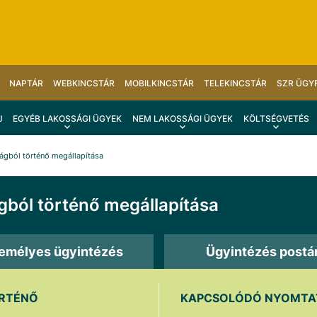
NAPTÁR
WEBKINCSTÁR
MOBILKINCSTÁR
TELEKINCSTÁR
SZR ÜGY
J
EGYÉB LAKOSSÁGI ÜGYEK
NEM LAKOSSÁGI ÜGYEK
KÖLTSÉGVETÉS
ágból történő megállapítása
ból történő megállapítása
emélyes ügyintézés
Ügyintézés postá
ÖRTÉNŐ
KAPCSOLÓDÓ NYOMTAT