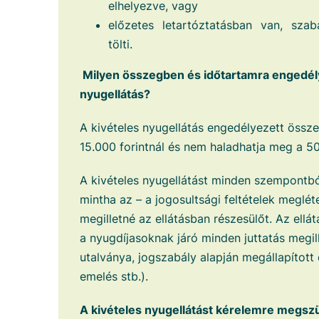
elhelyezve, vagy
előzetes letartóztatásban van, szab
tölti.
Milyen összegben és időtartamra engedél
nyugellátás?
A kivételes nyugellátás engedélyezett össz
15.000 forintnál és nem haladhatja meg a 50
A kivételes nyugellátást minden szempontból
mintha az – a jogosultsági feltételek meglét
megilletné az ellátásban részesülőt. Az ell
a nyugdíjasoknak járó minden juttatás megille
utalványa, jogszabály alapján megállapított
emelés stb.).
A kivételes nyugellátást kérelemre megsz