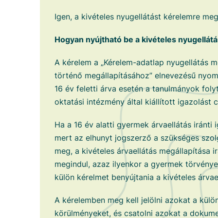
Igen, a kivételes nyugellátást kérelemre meg 
Hogyan nyújtható be a kivételes nyugellátá
A kérelem a „Kérelem-adatlap nyugellátás m
történő megállapításához” elnevezésű nyom
16 év feletti árva esetén a tanulmányok foly
oktatási intézmény által kiállított igazolást 
Ha a 16 év alatti gyermek árvaellátás iránti i
mert az elhunyt jogszerző a szükséges szol
meg, a kivételes árvaellátás megállapítása irá
megindul, azaz ilyenkor a gyermek törvénye
külön kérelmet benyújtania a kivételes árvae
A kérelemben meg kell jelölni azokat a kül
körülményeket, és csatolni azokat a dokum