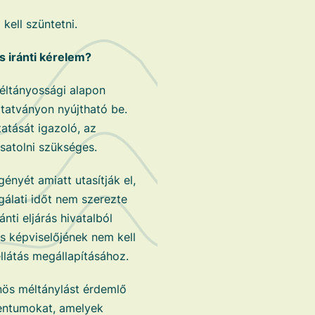
kell szüntetni.
s iránti kérelem?
éltányossági alapon
tatványon nyújtható be.
tatását igazoló, az
csatolni szükséges.
gényét amiatt utasítják el,
gálati időt nem szerezte
nti eljárás hivatalból
s képviselőjének nem kell
llátás megállapításához.
önös méltánylást érdemlő
entumokat, amelyek