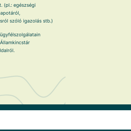
 (pl.: egészségi
lapotáról,
ról szóló igazolás stb.)
ügyfélszolgálatain
 Államkincstár
dalról.