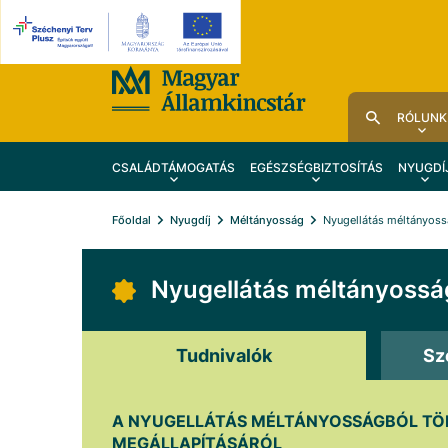
RÓLUNK
CSALÁDTÁMOGATÁS
EGÉSZSÉGBIZTOSÍTÁS
NYUGDÍ
Főoldal
Nyugdíj
Méltányosság
Nyugellátás méltányoss
Nyugellátás méltányosság
Tudnivalók
Sz
A NYUGELLÁTÁS MÉLTÁNYOSSÁGBÓL T
MEGÁLLAPÍTÁSÁRÓL