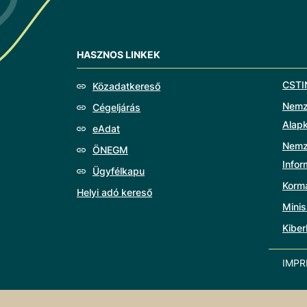
HASZNOS LINKEK
CSTI
Közadatkereső
Nemze
Cégeljárás
Alap
eAdat
Nemz
ÖNEGM
Info
Ügyfélkapu
Korm
Helyi adó kereső
Minis
Kiber
IMP