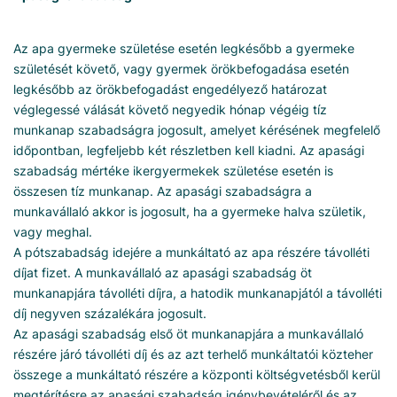
Az apa gyermeke születése esetén legkésőbb a gyermeke
születését követő, vagy gyermek örökbefogadása esetén
legkésőbb az örökbefogadást engedélyező határozat
véglegessé válását követő negyedik hónap végéig tíz
munkanap szabadságra jogosult, amelyet kérésének megfelelő
időpontban, legfeljebb két részletben kell kiadni. Az apasági
szabadság mértéke ikergyermekek születése esetén is
összesen tíz munkanap. Az apasági szabadságra a
munkavállaló akkor is jogosult, ha a gyermeke halva születik,
vagy meghal.
A pótszabadság idejére a munkáltató az apa részére távolléti
díjat fizet. A munkavállaló az apasági szabadság öt
munkanapjára távolléti díjra, a hatodik munkanapjától a távolléti
díj negyven százalékára jogosult.
Az apasági szabadság első öt munkanapjára a munkavállaló
részére járó távolléti díj és az azt terhelő munkáltatói közteher
összege a munkáltató részére a központi költségvetésből kerül
megtérítésre az apasági szabadság igénybevételéről és az