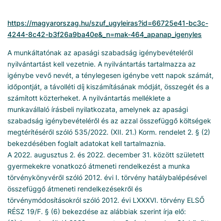
https://magyarorszag.hu/szuf_ugyleiras?id=66725e41-bc3c-
4244-8c42-b3f26a9ba40e&_n=mak-464_apanap_igenyles
A munkáltatónak az apasági szabadság igénybevételéről
nyilvántartást kell vezetnie. A nyilvántartás tartalmazza az
igénybe vevő nevét, a ténylegesen igénybe vett napok számát,
időpontját, a távolléti díj kiszámításának módját, összegét és a
számított közterheket. A nyilvántartás melléklete a
munkavállaló írásbeli nyilatkozata, amelynek az apasági
szabadság igénybevételéről és az azzal összefüggő költségek
megtérítéséről szóló 535/2022. (XII. 21.) Korm. rendelet 2. § (2)
bekezdésében foglalt adatokat kell tartalmaznia.
A 2022. augusztus 2. és 2022. december 31. között született
gyermekekre vonatkozó átmeneti rendelkezést a munka
törvénykönyvéről szóló 2012. évi I. törvény hatálybalépésével
összefüggő átmeneti rendelkezésekről és
törvénymódosításokról szóló 2012. évi LXXXVI. törvény ELSŐ
RÉSZ 19/F. § (6) bekezdése az alábbiak szerint írja elő: