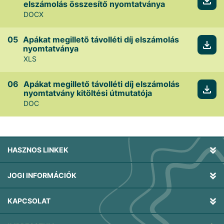
elszámolás összesítő nyomtatványa
DOCX
Apákat megilletõ távolléti díj elszámolás
nyomtatványa
XLS
Apákat megillető távolléti díj elszámolás
nyomtatvány kitöltési útmutatója
DOC
HASZNOS LINKEK
JOGI INFORMÁCIÓK
KAPCSOLAT