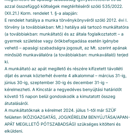
azzal összefüggő költségek megtérítéséről szóló 535/2022.
(XII.21.) Korm. rendelet 1. §-a alapján:
E rendelet hatálya a munka törvénykönyvéről szóló 2012. évi I.
törvény (a továbbiakban: Mt.) hatálya alá tartozó munkáltatóra
(a továbbiakban: munkáltató) és az általa foglalkoztatott – a
gyermek születése vagy örökbefogadása esetén igénybe
vehető – apasági szabadságra jogosult, az Mt. szerint apának
minősülő munkavállalóra (a továbbiakban: munkavállaló) terjed
ki.
A munkáltató az apát megillető és részére kifizetett távolléti
díjat és annak közterhét évente 4 alkalommal – március 31-ig,
június 30-ig, szeptember 30-ig és december 31-ig –
kérelmezheti. A Kincstár a negyedéves benyújtási határidőt
követő 15 napon belül gondoskodik a kimutatott összeg
átutalásáról.
A munkáltatóknak a kérelmet 2024. július 1-től már SZÜF
felületen (KÖZIGAZGATÁS, JOG/KÉRELEM BENYÚJTÁSA/APAN-
APÁT MEGILLETŐ PÓTSZABADSÁG) szükséges kitölteni és
elküldeni.