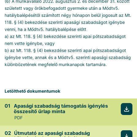
(6) A munkavállaló 2022. augusztus 2. és december 31. között
született vagy örökbefogadott gyermeke után a Módtv5.
hatálybalépésétől számított négy hónapon belül jogosult az Mt.
118. § (4) bekezdése szerinti apasági szabadságot igénybe
venni, ha a Módtv5. hatálybalépése előtt
a) az Mt. 118. § (4) bekezdése szerinti apai pótszabadságot
nem vette igénybe, vagy
b) az Mt. 118. § (4) bekezdése szerinti apai pótszabadságot
igénybe vette, annak és a Módtv5. szerinti apasági szabadság
különbözetének megfelelő munkanapok tartamára.
Letölthető dokumentumok
Apasági szabadság támogatás igénylés
összesítő űrlap minta
PDF
Útmutató az apasági szabadság