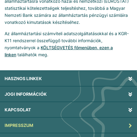
államháztartásra vonatkozó hazai és nemzetközi (EUROSTAT)
statisztikai kötelezettségek teljesítéshez, továbbá a Magyar
Nemzeti Bank számára az államháztartás pénzügyi számláira
vonatkozó kimutatások készítéséhez.
Az államháztartási számviteli adatszolgáltatásokkal és a KGR-
K11 rendszerrel összefüggő további információk,
nyomtatványok a
KÖLTSÉGVETÉS főmenüben, ezen a
linken
találhatók meg.
HASZNOS LINKEK
JOGI INFORMÁCIÓK
KAPCSOLAT
IMPRESSZUM