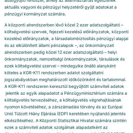
adatgyűjtő rendszer, amely az államháztartás egészének
aktuális vagyoni és pénzügyi helyzetéről gyűjt adatokat a
pénzügyi kormányzat számára.
A központi alrendszerben lévő közel 2 ezer adatszolgáltató –
költségvetési szervek, fejezeti kezelésű előirányzatok, központi
kezelésű előirányzatok, a társadalombiztosítás pénzügyi alapjai
és az elkülönített állami pénzalapok –, az önkormányzati
alrendszerben pedig közel 12 ezer adatszolgáltató – helyi
önkormányzatok, nemzetiségi önkormányzatok, társulások és
ezek költségvetési szervei – mindegyike önálló alanyként
köteles a KGR-K11 rendszerben adatot szolgáltatni
jogszabályokban meghatározott időközönként és tartalommal.
A KGR-K11 rendszeren keresztül begyűjtött számviteli adatok
jelentik az egyik alapadatot a Pénzügyminisztérium számára a
költségvetés tervezéséhez, a költségvetés végrehajtásának
nyomon követéséhez, a zárszámadási törvény és az Európai
Unió Túlzott Hiány Eljárása (EDP) keretében nyújtandó jelentés
elkészítéséhez. A Központi Statisztikai Hivatal számára szintén
ezek a számviteli adatok szolgálnak alapadatként az