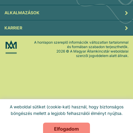
ALKALMAZÁSOK
KARRIER
A honlapon szereplő információk változatlan tartalommal
és formában szabadon terjeszthetők.
2026
© A Magyar Államkincstár weboldalai
szerzői jogvédelem alatt állnak.
A weboldal sütiket (cookie-kat) használ, hogy biztonságos
böngészés mellett a legjobb felhasználói élményt nyújtsa.
Elfogadom