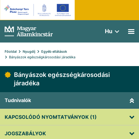
Hu
Főoldal
Nyugdíj
Egyéb ellátások
Bányászok egészségkárosodási járadéka 
Bányászok egészségkárosodási
járadéka
Tudnivalók
KAPCSOLÓDÓ NYOMTATVÁNYOK (1)
JOGSZABÁLYOK