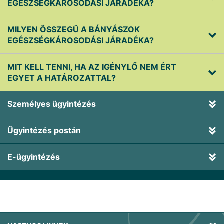
EGÉSZSÉGKÁROSODÁSI JÁRADÉKA?
MILYEN ÖSSZEGŰ A BÁNYÁSZOK
EGÉSZSÉGKÁROSODÁSI JÁRADÉKA?
MIT KELL TENNI, HA AZ IGÉNYLŐ NEM ÉRT
EGYET A HATÁROZATTAL?
Személyes ügyintézés
Ügyintézés postán
E-ügyintézés