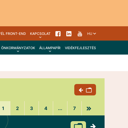
FÉL FRONT-END
KAPCSOLAT
HU
ÖNKORMÁNYZATOK
ÁLLAMPAPÍR
VIDÉKFEJLESZTÉS
1
2
3
4
...
7