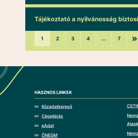
Tájékoztató a nyilvánosság biztosí
1
2
3
4
...
7
HASZNOS LINKEK
CSTI
Közadatkereső
Nemze
Cégeljárás
Alap
eAdat
Nemz
ÖNEGM