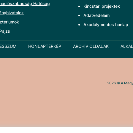
rmációszabadság Hatóság
Kincstári projektek
ányhivatalok
Adatvédelem
ztériumok
Akadálymentes honlap
Pajzs
RESSZUM
HONLAPTÉRKÉP
ARCHÍV OLDALAK
ALKA
2026
© A Magya