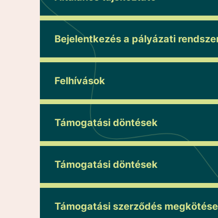
Bejelentkezés a pályázati rendsze
Felhívások
Támogatási döntések
Támogatási döntések
Támogatási szerződés megkötése