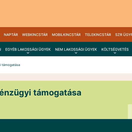
NAPTÁR
WEBKINCSTÁR
MOBILKINCSTÁR
TELEKINCSTÁR
SZR ÜGY
J
EGYÉB LAKOSSÁGI ÜGYEK
NEM LAKOSSÁGI ÜGYEK
KÖLTSÉGVETÉS
yi támogatása
pénzügyi támogatása