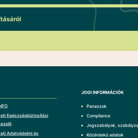
tásáról
JOGI INFORMÁCIÓK
NFO
Panaszok
ti Egészségbiztosítási
Compliance
kezelő
Jogszabályok, szabályz
eti Adatvédelmi és
Közérdekű adatok