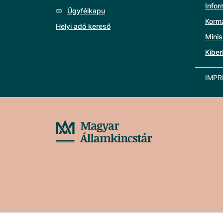
Info
Ügyfélkapu
Korm
Helyi adó kereső
Minis
Kiber
IMP