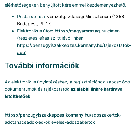
elérhetőségeken benyújtott kérelemmel kezdeményezhető.
Postai úton: a
Nemzetgazdasági Minisztérium (1358
Budapest, Pf. 17.)
Elektronikus úton:
https://magyarorszag.hu
címen
(részletes leírás az itt lévő linken:
https://penzugyiszakkepzes.kormany.hu/tajekoztatok-
ado
).
További információk
Az elektronikus ügyintézéshez, a regisztrációhoz kapcsolódó
dokumentumok és tájékoztatók
az alábbi linkre kattintva
letölthetőek
:
https://penzugyiszakkepzes.kormany.hu/adoszakertok-
adotanacsadok-es-okleveles-adoszakertok