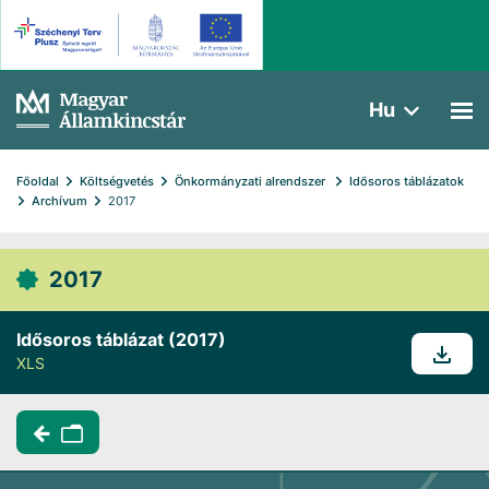
Hu
Főoldal
Költségvetés
Önkormányzati alrendszer 
Idősoros táblázatok
Archívum
2017
2017
Idősoros táblázat (2017)
XLS