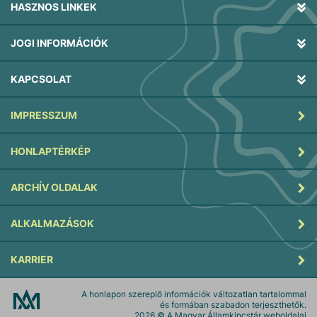
HASZNOS LINKEK
JOGI INFORMÁCIÓK
KAPCSOLAT
IMPRESSZUM
HONLAPTÉRKÉP
ARCHÍV OLDALAK
ALKALMAZÁSOK
KARRIER
A honlapon szereplő információk változatlan tartalommal
és formában szabadon terjeszthetők.
2026
© A Magyar Államkincstár weboldalai