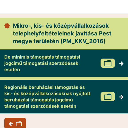
Mikro-, kis- és középvállalkozások
telephelyfeltételeinek javítása Pest
megye területén (PM_KKV_2016)
De minimis támogatás támogatási
jogcímű támogatási szerződések
esetén
Regionális beruházási támogatás és
kis- és középvállalkozásoknak nyújtott
beruházási támogatás jogcímű
támogatási szerződések esetén