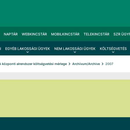
NAPTÁR
WEBKINCSTÁR
MOBILKINCSTÁR
TELEKINCSTÁR
SZR ÜGY
J
EGYÉB LAKOSSÁGI ÜGYEK
NEM LAKOSSÁGI ÜGYEK
KÖLTSÉGVETÉS
 A központi alrendszer költségvetési mérlege
Archívum/Archive
2007