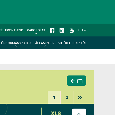
FÉL FRONT-END
KAPCSOLAT
HU
ÖNKORMÁNYZATOK
ÁLLAMPAPÍR
VIDÉKFEJLESZTÉS
1
2
XLS