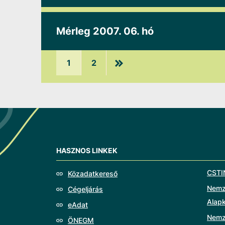
Mérleg 2007. 06. hó
1
2
HASZNOS LINKEK
CSTI
Közadatkereső
Nemze
Cégeljárás
Alap
eAdat
Nemz
ÖNEGM