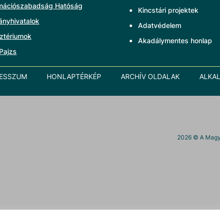
rmációszabadság Hatóság
Kincstári projektek
ányhivatalok
Adatvédelem
ztériumok
Akadálymentes honlap
Pajzs
RESSZUM
HONLAPTÉRKÉP
ARCHÍV OLDALAK
ALKA
2026
© A Magya