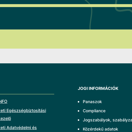
JOGI INFORMÁCIÓK
NFO
Panaszok
ti Egészségbiztosítási
Compliance
kezelő
Jogszabályok, szabályz
eti Adatvédelmi és
Közérdekű adatok