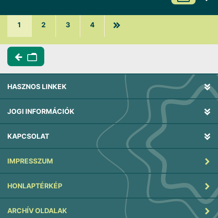
1
2
3
4
HASZNOS LINKEK
JOGI INFORMÁCIÓK
KAPCSOLAT
IMPRESSZUM
HONLAPTÉRKÉP
ARCHÍV OLDALAK