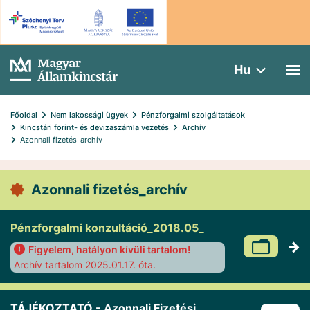
Hu
Főoldal
Nem lakossági ügyek
Pénzforgalmi szolgáltatások
Kincstári forint- és devizaszámla vezetés
Archív
Azonnali fizetés_archív
Azonnali fizetés_archív
Pénzforgalmi konzultáció_2018.05_
Figyelem, hatályon kívüli tartalom!
Archív tartalom 2025.01.17. óta.
TÁJÉKOZTATÓ - Azonnali Fizetési