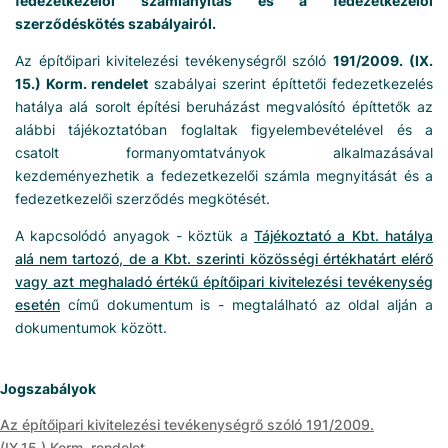
fedezetkezelői számlanyitás és a fedezetkezelői
szerződéskötés szabályairól.
Az építőipari kivitelezési tevékenységről szóló
191/2009. (IX.
15.) Korm. rendelet
szabályai szerint építtetői fedezetkezelés
hatálya alá sorolt építési beruházást megvalósító építtetők az
alábbi tájékoztatóban foglaltak figyelembevételével és a
csatolt formanyomtatványok alkalmazásával
kezdeményezhetik a fedezetkezelői számla megnyitását és a
fedezetkezelői szerződés megkötését.
A kapcsolódó anyagok - köztük a
Tájékoztató a Kbt. hatálya
alá nem tartozó, de a Kbt. szerinti közösségi értékhatárt elérő
vagy azt meghaladó értékű építőipari kivitelezési tevékenység
esetén
című dokumentum is - megtalálható az oldal alján a
dokumentumok között.
Jogszabályok
Az építőipari kivitelezési tevékenységrő szóló 191/2009.
(IX.15.) Korm. rendelet