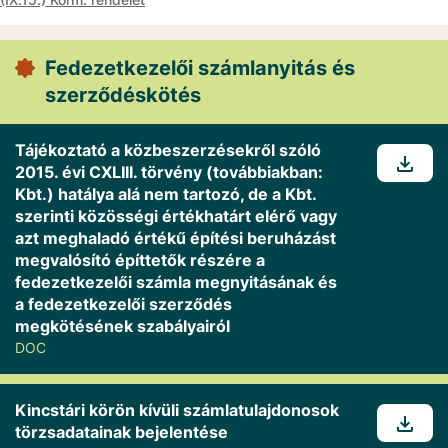
Fedezetkezelői számlanyitás és
szerződéskötés
Tájékoztató a közbeszerzésekről szóló
2015. évi CXLIII. törvény (továbbiakban:
Kbt.) hatálya alá nem tartozó, de a Kbt.
szerinti közösségi értékhatárt elérő vagy
azt meghaladó értékű építési beruházást
megvalósító építtetők részére a
fedezetkezelői számla megnyitásának és
a fedezetkezelői szerződés
megkötésének szabályairól
DOC
Kincstári körön kívüli számlatulajdonosok
törzsadatainak bejelentése