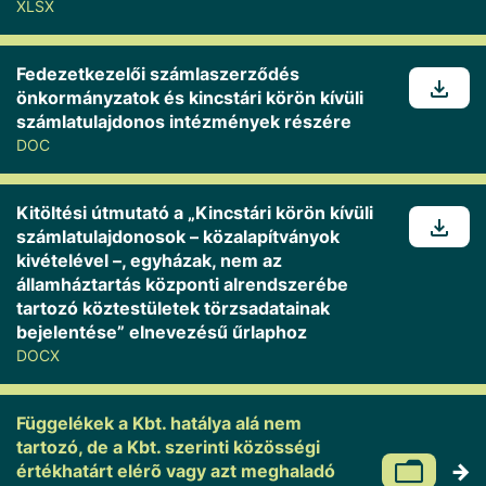
XLSX
Fedezetkezelői számlaszerződés
önkormányzatok és kincstári körön kívüli
számlatulajdonos intézmények részére
DOC
Kitöltési útmutató a „Kincstári körön kívüli
számlatulajdonosok – közalapítványok
kivételével –, egyházak, nem az
államháztartás központi alrendszerébe
tartozó köztestületek törzsadatainak
bejelentése” elnevezésű űrlaphoz
DOCX
Függelékek a Kbt. hatálya alá nem
tartozó, de a Kbt. szerinti közösségi
értékhatárt elérõ vagy azt meghaladó