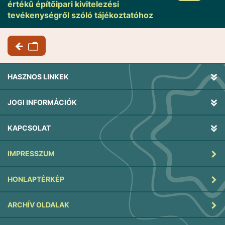
értékû építõipari kivitelezési
tevékenységről szóló tájékoztatóhoz
HASZNOS LINKEK
JOGI INFORMÁCIÓK
KAPCSOLAT
IMPRESSZUM
HONLAPTÉRKÉP
ARCHÍV OLDALAK