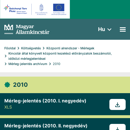
Hu
Főoldal
Költségvetés
Központi alrendszer - Mérlegek
Kincstár által könyvelt központi kezelésű előirányzatok beszámolói, 
időközi mérlegjelentései
Mérleg-jelentés archívum
2010
2010
Mérleg-jelentés (2010. I. negyedév)
XLS
Mérleg-jelentés (2010. II. negyedév)