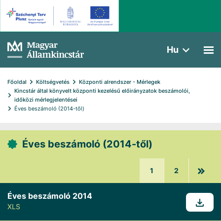
Hu
Főoldal
Költségvetés
Központi alrendszer - Mérlegek
Kincstár által könyvelt központi kezelésű előirányzatok beszámolói, 
időközi mérlegjelentései
Éves beszámoló (2014-től)
Éves beszámoló (2014-től)
1
2
Éves beszámoló 2014
XLS