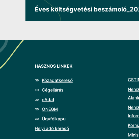
Éves költségvetési beszámoló_2
HASZNOS LINKEK
CSTI
Közadatkereső
Nemze
Cégeljárás
Alap
eAdat
Nemz
ÖNEGM
Info
Ügyfélkapu
Korm
Helyi adó kereső
Minis