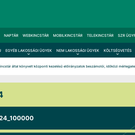
NAPTÁR
WEBKINCSTÁR
MOBILKINCSTÁR
TELEKINCSTÁR
SZR ÜGY
J
EGYÉB LAKOSSÁGI ÜGYEK
NEM LAKOSSÁGI ÜGYEK
KÖLTSÉGVETÉS
incstár által könyvelt központi kezelésű előirányzatok beszámolói, időközi mérlegjel
4
024_100000