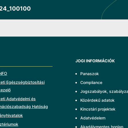
024_100100
JOGI INFORMÁCIÓK
NFO
Panaszok
ti Egészségbiztosítási
Compliance
kezelő
Jogszabályok, szabályz
eti Adatvédelmi és
Közérdekű adatok
rmációszabadság Hatóság
Kincstári projektek
ányhivatalok
Adatvédelem
ztériumok
Akadálymentes honlap