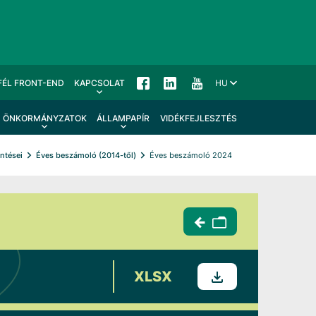
FÉL FRONT-END
KAPCSOLAT
HU
ÖNKORMÁNYZATOK
ÁLLAMPAPÍR
VIDÉKFEJLESZTÉS
entései
Éves beszámoló (2014-től)
Éves beszámoló 2024
XLSX