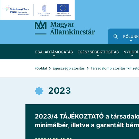
RÓLUNK
CSALÁDTÁMOGATÁS
EGÉSZSÉGBIZTOSÍTÁS
NYUGDÍ
Főoldal
Egészségbiztosítás
Társadalombiztosítási kifizet
2023
2023/4 TÁJÉKOZTATÓ a társadalomb
minimálbér, illetve a garantált b