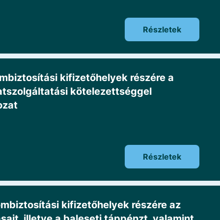
Részletek
iztosítási kifizetőhelyek részére a
atszolgáltatási kötelezettséggel
ozat
Részletek
iztosítási kifizetőhelyek részére az
ait, illetve a baleseti táppénzt, valamint