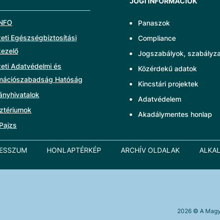
JOGI INFORMÁCIÓK
NFO
Panaszok
ti Egészségbiztosítási
Compliance
kezelő
Jogszabályok, szabályz
eti Adatvédelmi és
Közérdekű adatok
rmációszabadság Hatóság
Kincstári projektek
ányhivatalok
Adatvédelem
ztériumok
Akadálymentes honlap
Pajzs
RESSZUM
HONLAPTÉRKÉP
ARCHÍV OLDALAK
ALKA
2026
© A Magya