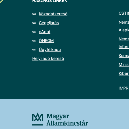
HASZNOS LINKEK
CSTI
Közadatkereső
Nemze
Cégeljárás
Alap
eAdat
Nemz
ÖNEGM
Info
Ügyfélkapu
Korm
Helyi adó kereső
Minis
Kiber
IMP