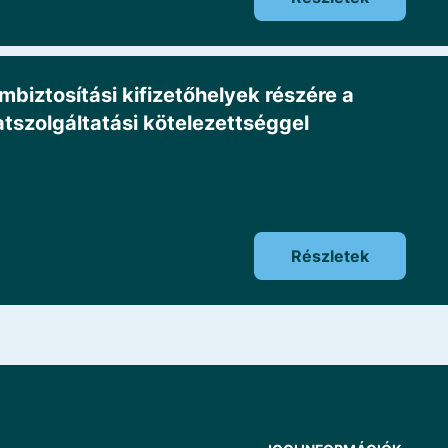
iztosítási kifizetőhelyek részére a
atszolgáltatási kötelezettséggel
Részletek