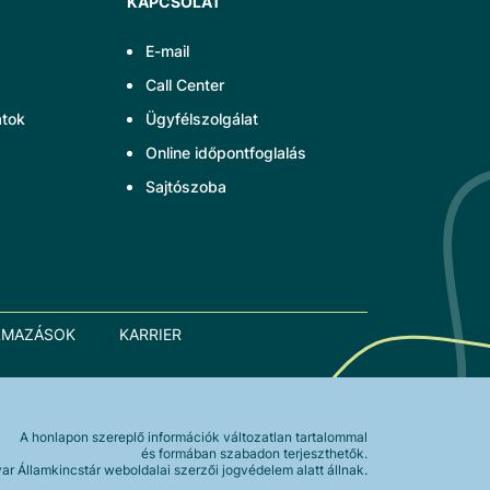
KAPCSOLAT
E-mail
Call Center
atok
Ügyfélszolgálat
Online időpontfoglalás
Sajtószoba
LMAZÁSOK
KARRIER
A honlapon szereplő információk változatlan tartalommal
és formában szabadon terjeszthetők.
r Államkincstár weboldalai szerzői jogvédelem alatt állnak.