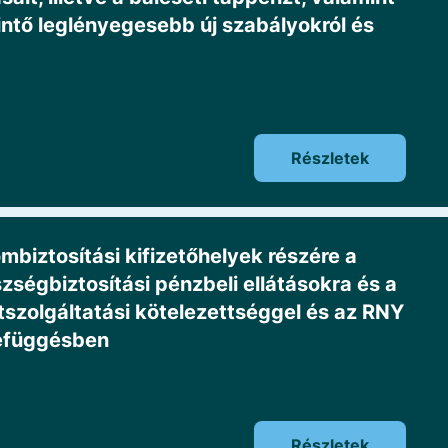
intő leglényegesebb új szabályokról és
Részletek
iztosítási kifizetőhelyek részére a
szségbiztosítási pénzbeli ellátásokra és a
szolgáltatási kötelezettséggel és az RNY
zefüggésben
Részletek