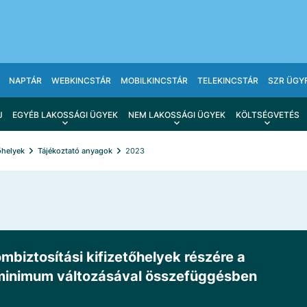
NAPTÁR
WEBKINCSTÁR
MOBILKINCSTÁR
TELEKINCSTÁR
SZR ÜGY
J
EGYÉB LAKOSSÁGI ÜGYEK
NEM LAKOSSÁGI ÜGYEK
KÖLTSÉGVETÉS
őhelyek
Tájékoztató anyagok
2023
iztosítási kifizetőhelyek részére a
érminimum változásával összefüggésben