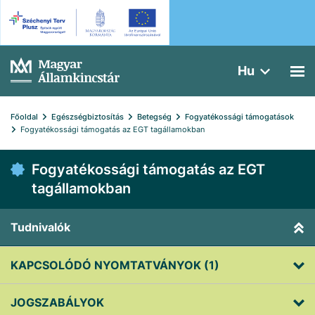
Hu
Főoldal
Egészségbiztosítás
Betegség
Fogyatékossági támogatások
Fogyatékossági támogatás az EGT tagállamokban
Fogyatékossági támogatás az EGT
tagállamokban
Tudnivalók
KAPCSOLÓDÓ NYOMTATVÁNYOK (1)
JOGSZABÁLYOK