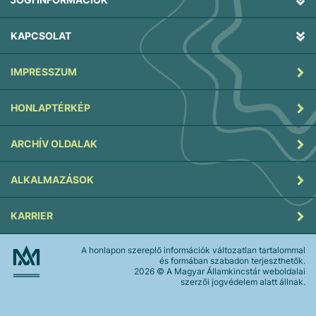
KAPCSOLAT
IMPRESSZUM
HONLAPTÉRKÉP
ARCHÍV OLDALAK
ALKALMAZÁSOK
KARRIER
A honlapon szereplő információk változatlan tartalommal
és formában szabadon terjeszthetők.
2026
© A Magyar Államkincstár weboldalai
szerzői jogvédelem alatt állnak.