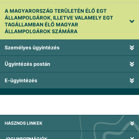
A MAGYARORSZÁG TERÜLETÉN ÉLŐ EGT
ÁLLAMPOLGÁROK, ILLETVE VALAMELY EGT
TAGÁLLAMBAN ÉLŐ MAGYAR
ÁLLAMPOLGÁROK SZÁMÁRA
Személyes ügyintézés
Ügyintézés postán
E-ügyintézés
HASZNOS LINKEK
JOGI INFORMÁCIÓK